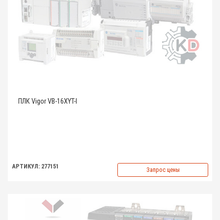
ПЛК Vigor VB-16XYT-I
АРТИКУЛ: 277151
Запрос цены