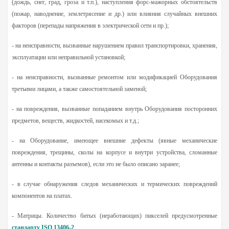
(дождь, снег, град, гроза и т.п.), наступления форс-мажорных обстоятельств
(пожар, наводнение, землетрясение и др.) или влияния случайных внешних
факторов (перепады напряжения в электрической сети и пр.);
- на неисправности, вызванные нарушением правил транспортировки, хранения,
эксплуатации или неправильной установкой;
- на неисправности, вызванные ремонтом или модификацией Оборудования
третьими лицами, а также самостоятельной заменой;
- на повреждения, вызванные попаданием внутрь Оборудования посторонних
предметов, веществ, жидкостей, насекомых и т.д.;
- на Оборудование, имеющее внешние дефекты (явные механические
повреждения, трещины, сколы на корпусе и внутри устройства, сломанные
антенны и контакты разъемов), если это не было описано заранее;
- в случае обнаружения следов механических и термических повреждений
компонентов на платах.
- Матрицы. Количество битых (неработающих) пикселей предусмотренные
стандарту ISO 13406-2