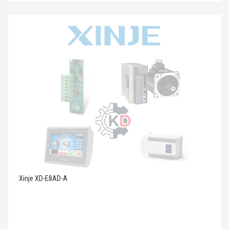
Xinje XD-E8AD-A