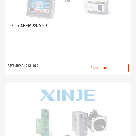
Xinje XP-4AD2DA-BD
АРТИКУЛ: 2131889
Запрос цены