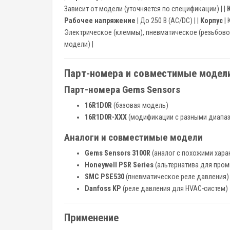
Зависит от модели (уточняется по спецификации) | |
Рабочее напряжение
| До 250 В (AC/DC) | |
Корпус
| 
Электрическое (клеммы), пневматическое (резьбовое
модели) |
Парт-номера и совместимые модел
Парт-номера Gems Sensors
16R1D0R
(базовая модель)
16R1D0R-XXX
(модификации с разными диапаз
Аналоги и совместимые модели
Gems Sensors 3100R
(аналог с похожими хара
Honeywell PSR Series
(альтернатива для про
SMC PSE530
(пневматическое реле давления)
Danfoss KP
(реле давления для HVAC-систем)
Применение