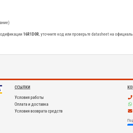
ание)
 модификации
16R1D0R
, уточните код или проверьте datasheet на официал
ССЫЛКИ
КО
Условия работы
Оплата и доставка
Условия возврата средств
Под