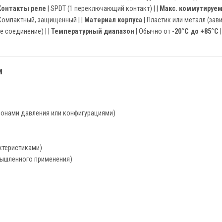
Контакты реле
| SPDT (1 переключающий контакт) | |
Макс. коммутируе
Компактный, защищенный | |
Материал корпуса
| Пластик или металл (зави
 соединение) | |
Температурный диапазон
| Обычно от
-20°C до +85°C
|
и
онами давления или конфигурациями)
ктеристиками)
мышленного применения)