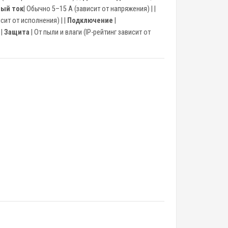
мый ток
| Обычно 5–15 А (зависит от напряжения) | |
сит от исполнения) | |
Подключение
|
 |
Защита
| От пыли и влаги (IP-рейтинг зависит от