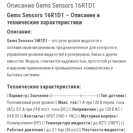
Описание Gems Sensors 16R1D1
Gems Sensors 16R1D1 – Описание и
технические характеристики
Описание:
Gems Sensors 16R1D1
– это реле уровня жидкости с
поплавковым механизмом, предназначенное для контроля и
управления уровнем жидкостей в резервуарах, баках и других
емкостях. Модель отличается надежностью, простотой установки
и широким применением в промышленных, коммерческих и
бытовых системах.
Технические характеристики:
|
Параметр
|
Значение
| |------------------------|-------------| |
Тип датчика
|
Поплавковый реле уровня | |
Макс. ток
| 1 А при 120 В перем. тока
(AC), 0,5 А при 24 В пост. тока (DC) | |
Напряжение
| до 120 В AC /
24 В DC | |
Контакты
| SPDT (1NO + 1NC) | |
Материал корпуса
|
Полипропилен (PP) | |
Температура жидкости
| до 82°C (180°F) | |
Рабочее давление
| до 2,1 бар (30 psi) | |
Плотность жидкости
|