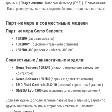
длины) | |
Подключение
| Кабельный вывод (IP65) | |
Применение
| Баки, резервуары, системы водоснабжения, топливные системы |
Парт-номера и совместимые модели
Парт-номера Gems Sensors:
16R2B0
(базовая модель)
16R2B0P1
(с дополнительными опциями)
16R2B0-300
(версия с кабелем 300 см)
Совместимые / аналогичные модели:
Gems Sensors 16R2A0
(аналог с нормально замкнутым
контактом)
Gems Sensors 16R2D0
(версия с двумя герконами)
SMD Fluid Controls SLS-10
(похожий герконовый датчик)
OMEGA LVL-4200
(альтернатива для схожих применений)
Если вам нужны дополнительные параметры (например, вариант с
другим напряжением или материалом), уточните – помогу
подобрать замену!