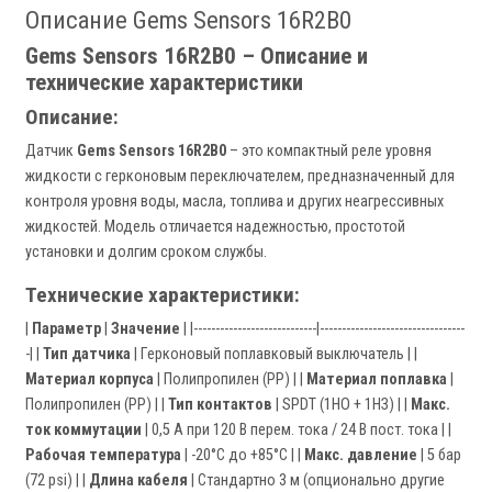
Описание Gems Sensors 16R2B0
Gems Sensors 16R2B0 – Описание и
технические характеристики
Описание:
Датчик
Gems Sensors 16R2B0
– это компактный реле уровня
жидкости с герконовым переключателем, предназначенный для
контроля уровня воды, масла, топлива и других неагрессивных
жидкостей. Модель отличается надежностью, простотой
установки и долгим сроком службы.
Технические характеристики:
|
Параметр
|
Значение
| |----------------------------|---------------------------------
-| |
Тип датчика
| Герконовый поплавковый выключатель | |
Материал корпуса
| Полипропилен (PP) | |
Материал поплавка
|
Полипропилен (PP) | |
Тип контактов
| SPDT (1НО + 1НЗ) | |
Макс.
ток коммутации
| 0,5 А при 120 В перем. тока / 24 В пост. тока | |
Рабочая температура
| -20°C до +85°C | |
Макс. давление
| 5 бар
(72 psi) | |
Длина кабеля
| Стандартно 3 м (опционально другие