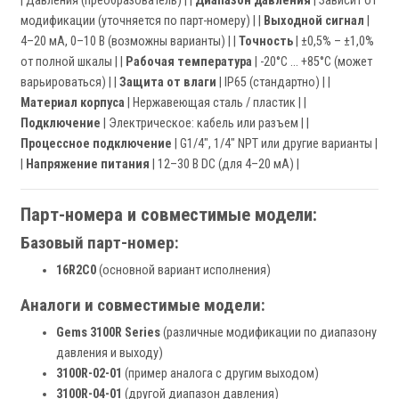
| Давления (преобразователь) | |
Диапазон давления
| Зависит от
модификации (уточняется по парт-номеру) | |
Выходной сигнал
|
4–20 мА, 0–10 В (возможны варианты) | |
Точность
| ±0,5% – ±1,0%
от полной шкалы | |
Рабочая температура
| -20°C … +85°C (может
варьироваться) | |
Защита от влаги
| IP65 (стандартно) | |
Материал корпуса
| Нержавеющая сталь / пластик | |
Подключение
| Электрическое: кабель или разъем | |
Процессное подключение
| G1/4", 1/4" NPT или другие варианты |
|
Напряжение питания
| 12–30 В DC (для 4–20 мА) |
Парт-номера и совместимые модели:
Базовый парт-номер:
16R2C0
(основной вариант исполнения)
Аналоги и совместимые модели:
Gems 3100R Series
(различные модификации по диапазону
давления и выходу)
3100R-02-01
(пример аналога с другим выходом)
3100R-04-01
(другой диапазон давления)