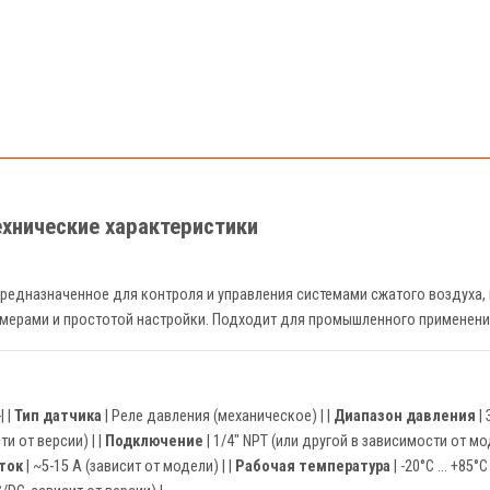
ехнические характеристики
предназначенное для контроля и управления системами сжатого воздуха,
мерами и простотой настройки. Подходит для промышленного применения
-| |
Тип датчика
| Реле давления (механическое) | |
Диапазон давления
| 
и от версии) | |
Подключение
| 1/4" NPT (или другой в зависимости от мод
ток
| ~5-15 А (зависит от модели) | |
Рабочая температура
| -20°C … +85°