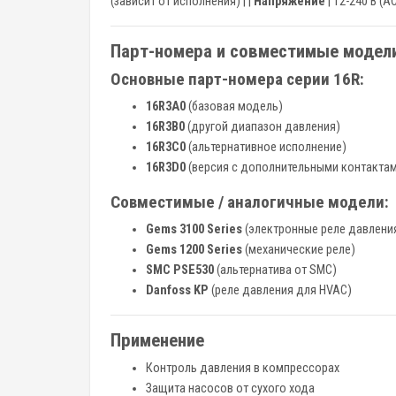
(зависит от исполнения) | |
Напряжение
| 12-240 В (A
Парт-номера и совместимые модел
Основные парт-номера серии 16R:
16R3A0
(базовая модель)
16R3B0
(другой диапазон давления)
16R3C0
(альтернативное исполнение)
16R3D0
(версия с дополнительными контакта
Совместимые / аналогичные модели:
Gems 3100 Series
(электронные реле давлени
Gems 1200 Series
(механические реле)
SMC PSE530
(альтернатива от SMC)
Danfoss KP
(реле давления для HVAC)
Применение
Контроль давления в компрессорах
Защита насосов от сухого хода