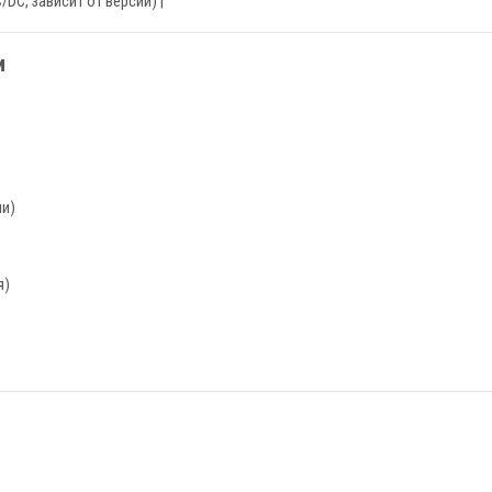
C/DC, зависит от версии) |
и
ми)
я)