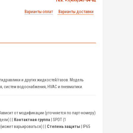
тел. +7(499)347-04-82
Варианты оплат
Варианты доставки
 гидравлики и других жидкостей/газов. Модель
, систем водоснабжения, HVAC и пневматики.
Зависит от модификации (уточняется по парт-номеру)
ели) | |
Контактная группа
| SPDT (1
C (может варьироваться) | |
Степень защиты
| IP65