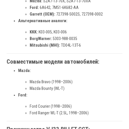
Mazda:
S2A7-13-70X, S2A7-13-70XA
Ford:
6A642, 7M51-6K682-AA
Garrett (OEM):
727398-5002S, 727398-0002
Альтернативные аналоги:
KKK:
K03-005, K03-006
BorgWarner:
5303-988-0035
Mitsubishi (MHI):
TD04L-13T-6
Совместимые модели автомобилей:
Mazda:
Mazda Bravo (1998–2006)
Mazda Bounty (WL-T)
Ford:
Ford Courier (1998–2006)
Ford Ranger WL-T (2.5L, 1998–2006)