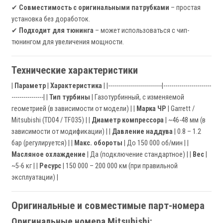
✔
Совместимость с оригинальными патрубками
– простая
установка без доработок.
✔
Подходит для тюнинга
– может использоваться с чип-
тюнингом для увеличения мощности.
Технические характеристики
|
Параметр
|
Характеристика
| |---------------------------|------------------------
----------------| |
Тип турбины
| Газотурбинный, с изменяемой
геометрией (в зависимости от модели) | |
Марка ЧР
| Garrett /
Mitsubishi (TD04 / TF035) | |
Диаметр компрессора
| ~46-48 мм (в
зависимости от модификации) | |
Давление наддува
| 0.8 – 1.2
бар (регулируется) | |
Макс. обороты
| До 150 000 об/мин | |
Масляное охлаждение
| Да (подключение стандартное) | |
Вес
|
~5-6 кг | |
Ресурс
| 150 000 – 200 000 км (при правильной
эксплуатации) |
Оригинальные и совместимые парт-номера
Оригинальные номера Mitsubishi: