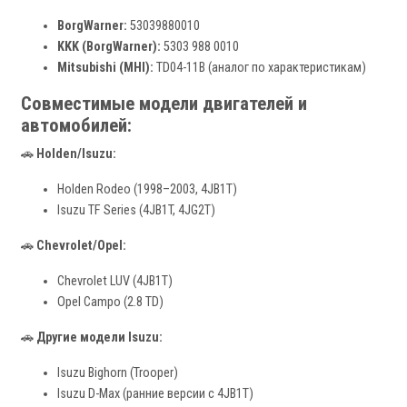
BorgWarner:
53039880010
KKK (BorgWarner):
5303 988 0010
Mitsubishi (MHI):
TD04-11B (аналог по характеристикам)
Совместимые модели двигателей и
автомобилей:
🚗
Holden/Isuzu:
Holden Rodeo (1998–2003, 4JB1T)
Isuzu TF Series (4JB1T, 4JG2T)
🚗
Chevrolet/Opel:
Chevrolet LUV (4JB1T)
Opel Campo (2.8 TD)
🚗
Другие модели Isuzu:
Isuzu Bighorn (Trooper)
Isuzu D-Max (ранние версии с 4JB1T)