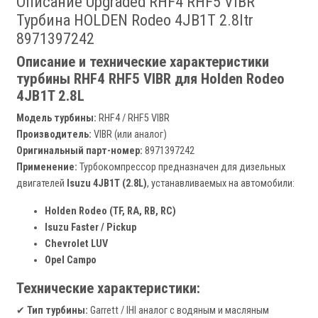
Описание Upgraded RHF4 RHF5 VIBR
Турбина HOLDEN Rodeo 4JB1T 2.8ltr
8971397242
Описание и технические характеристики
турбины RHF4 RHF5 VIBR для Holden Rodeo
4JB1T 2.8L
Модель турбины:
RHF4 / RHF5 VIBR
Производитель:
VIBR (или аналог)
Оригинальный парт-номер:
8971397242
Применение:
Турбокомпрессор предназначен для дизельных
двигателей
Isuzu 4JB1T (2.8L)
, устанавливаемых на автомобили:
Holden Rodeo (TF, RA, RB, RC)
Isuzu Faster / Pickup
Chevrolet LUV
Opel Campo
Технические характеристики:
✔
Тип турбины:
Garrett / IHI аналог с водяным и масляным