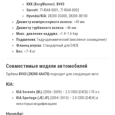
KKK (BorgWarner): BV43
Garrett:
714568-0001, 714568-0002
Hyundai/KIA:
28200-2G000, 28200-3B100
Диаметр компрессорного колеса:
~43 мм
Диаметр турбинного колеса:
~46 мм
Макс. давление наддува:
~1.4–1.6 бар
Подшипник:
Гидродинамический (масляное охлаждение)
Фланец впуска:
Стандартный для D4CB
Вес:
~7–8 кг
Совместимые модели автомобилей
Турбина
BV43 (28200-4A470)
подходит для следующих авто:
KIA:
KIA Sorento (BL)
(2006–2009) – 2.5 CRDI (D4CB) 170 л.с.
KIA Sportage (JE/JF)
(2004–2010) – 2.0 CRDI (D4EA) в
некоторых модификациях
Hyundai: