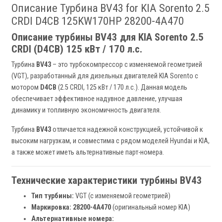
Описание Турбина BV43 for KIA Sorento 2.5
CRDI D4CB 125KW170HP 28200-4A470
Описание турбины BV43 для KIA Sorento 2.5
CRDI (D4CB) 125 кВт / 170 л.с.
Турбина
BV43
– это турбокомпрессор с изменяемой геометрией
(VGT), разработанный для дизельных двигателей KIA Sorento с
мотором
D4CB
(2.5 CRDI, 125 кВт / 170 л.с.). Данная модель
обеспечивает эффективное надувное давление, улучшая
динамику и топливную экономичность двигателя.
Турбина
BV43
отличается надежной конструкцией, устойчивой к
высоким нагрузкам, и совместима с рядом моделей Hyundai и KIA,
а также может иметь альтернативные парт-номера.
Технические характеристики турбины BV43
Тип турбины:
VGT (с изменяемой геометрией)
Маркировка:
28200-4A470
(оригинальный номер KIA)
Альтернативные номера: