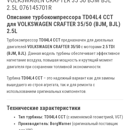
VOLKSWAGEN CRAFTER 35 50 BJM BJL
2.5L 076145701R
Описание турбокомпрессора TD04L4 CCT
для VOLKSWAGEN CRAFTER 35/50 (BJM, BJL)
2.5L
Турбокомпрессор
TD04L4 CCT
предназначен для дизельных
двигателей
VOLKSWAGEN CRAFTER 35/50
с моторами
2.5 TDI
(BJM, BJL)
. Данная модель турбины обеспечивает эффективное
нагнетание воздуха, повышая мощность и крутящий момент
двигателя при сохранении топливной экономичности.
Турбина
TD04L4 CCT
– это надежный вариант как для замены
вышедшего из строя агрегата, так и для ремонта с
использованием оригинальных компонентов.
Технические характеристики
Тип турбины:
TD04L4 CCT
(с изменяемой геометрией, VGT)
Производитель:
BorgWarner
(оригинальный поставщик