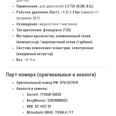
для VW)
Применение:
для двигателей
2.5 TDI (BJM, BJL)
Рабочее давление (буст):
~1.2–1.5 bar
(зависит от
прошивки ЭБУ)
Охлаждение:
жидкостное + масляное
Тип крепления:
фланцевое (T25)
Материал крыльчатки:
алюминиевый сплав
(компрессор) / жаропрочный сплав (турбина)
Система изменения геометрии:
электронная
(вакуумный актуатор)
Вес:
~8–9 кг
Парт-номера (оригинальные и аналоги)
Оригинальный номер VW:
076145701R
Аналоги и замены:
Garrett:
719568-5003S
BorgWarner:
53039880052
KKK:
03.1457.01
Mitsubishi (MHI):
TD04L4-11T