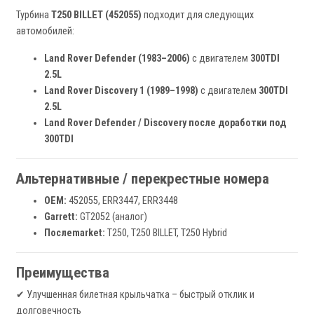
Турбина
T250 BILLET (452055)
подходит для следующих
автомобилей:
Land Rover Defender (1983–2006)
с двигателем
300TDI
2.5L
Land Rover Discovery 1 (1989–1998)
с двигателем
300TDI
2.5L
Land Rover Defender / Discovery после доработки под
300TDI
Альтернативные / перекрестные номера
OEM:
452055, ERR3447, ERR3448
Garrett:
GT2052 (аналог)
Послеmarket:
T250, T250 BILLET, T250 Hybrid
Преимущества
✔ Улучшенная билетная крыльчатка – быстрый отклик и
долговечность