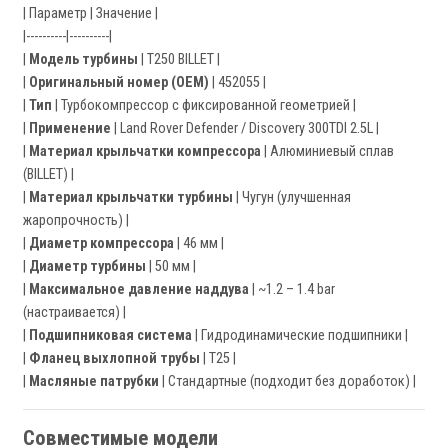
| Параметр | Значение |
|----------|----------|
|
Модель турбины
| T250 BILLET |
|
Оригинальный номер (OEM)
| 452055 |
|
Тип
| Турбокомпрессор с фиксированной геометрией |
|
Применение
| Land Rover Defender / Discovery 300TDI 2.5L |
|
Материал крыльчатки компрессора
| Алюминиевый сплав
(BILLET) |
|
Материал крыльчатки турбины
| Чугун (улучшенная
жаропрочность) |
|
Диаметр компрессора
| 46 мм |
|
Диаметр турбины
| 50 мм |
|
Максимальное давление наддува
| ~1.2 – 1.4 bar
(настраивается) |
|
Подшипниковая система
| Гидродинамические подшипники |
|
Фланец выхлопной трубы
| T25 |
|
Масляные патрубки
| Стандартные (подходит без доработок) |
Совместимые модели