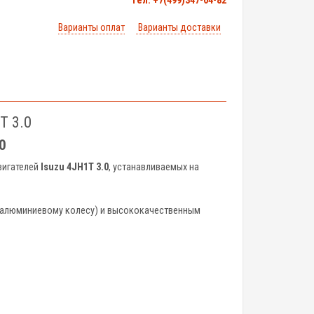
тел. +7(499)347-04-82
Варианты оплат
Варианты доставки
T 3.0
0
вигателей
Isuzu 4JH1T 3.0
, устанавливаемых на
 алюминиевому колесу) и высококачественным