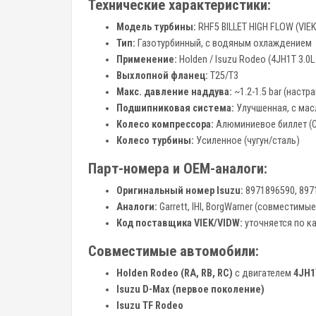
Технические характеристики:
Модель турбины:
RHF5 BILLET HIGH FLOW (VIE
Тип:
Газотурбинный, с водяным охлаждением
Применение:
Holden / Isuzu Rodeo (4JH1T 3.0L 
Выхлопной фланец:
T25/T3
Макс. давление наддува:
~1.2-1.5 bar (настр
Подшипниковая система:
Улучшенная, с ма
Колесо компрессора:
Алюминиевое биллет (
Колесо турбины:
Усиленное (чугун/сталь)
Парт-номера и OEM-аналоги:
Оригинальный номер Isuzu:
8971896590, 897
Аналоги:
Garrett, IHI, BorgWarner (совместимы
Код поставщика VIEK/VIDW:
уточняется по к
Совместимые автомобили:
Holden Rodeo (RA, RB, RC)
с двигателем
4JH1
Isuzu D-Max (первое поколение)
Isuzu TF Rodeo