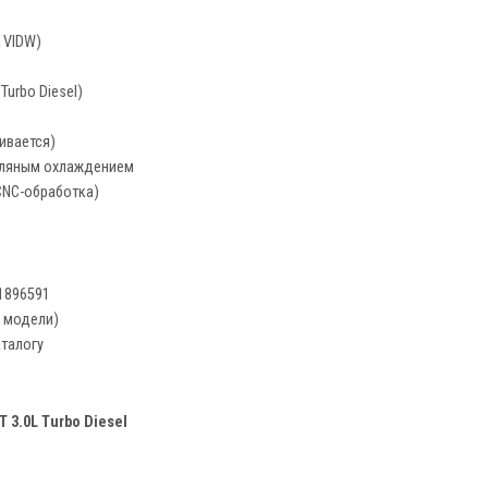
K VIDW)
Turbo Diesel)
аивается)
сляным охлаждением
CNC-обработка)
1896591
е модели)
аталогу
T 3.0L Turbo Diesel