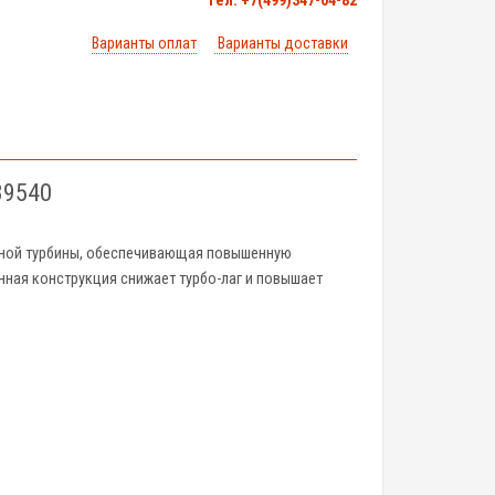
тел. +7(499)347-04-82
Варианты оплат
Варианты доставки
39540
ьной турбины, обеспечивающая повышенную
нная конструкция снижает турбо-лаг и повышает