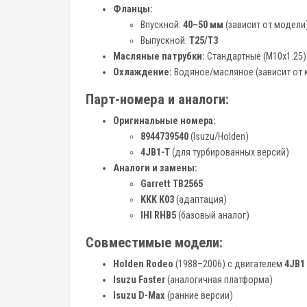
Фланцы:
Впускной:
40–50 мм
(зависит от модели
Выпускной:
T25/T3
Масляные патрубки:
Стандартные (M10x1.25)
Охлаждение:
Водяное/масляное (зависит от 
Парт-номера и аналоги:
Оригинальные номера:
8944739540
(Isuzu/Holden)
4JB1-T
(для турбированных версий)
Аналоги и замены:
Garrett TB2565
KKK K03
(адаптация)
IHI RHB5
(базовый аналог)
Совместимые модели:
Holden Rodeo
(1988–2006) с двигателем
4JB1 
Isuzu Faster
(аналогичная платформа)
Isuzu D-Max
(ранние версии)