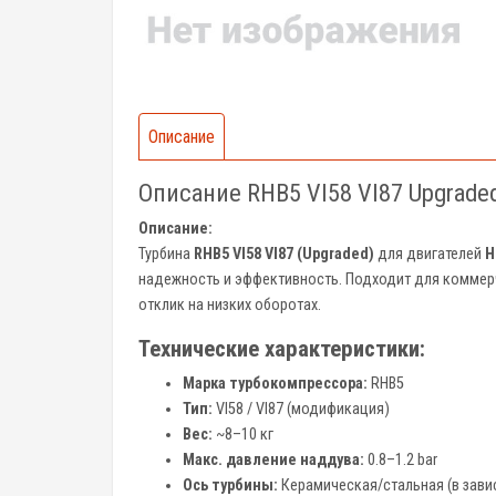
Описание
Описание RHB5 VI58 VI87 Upgrade
Описание:
Турбина
RHB5 VI58 VI87 (Upgraded)
для двигателей
H
надежность и эффективность. Подходит для коммерч
отклик на низких оборотах.
Технические характеристики:
Марка турбокомпрессора:
RHB5
Тип:
VI58 / VI87 (модификация)
Вес:
~8–10 кг
Макс. давление наддува:
0.8–1.2 bar
Ось турбины:
Керамическая/стальная (в зав