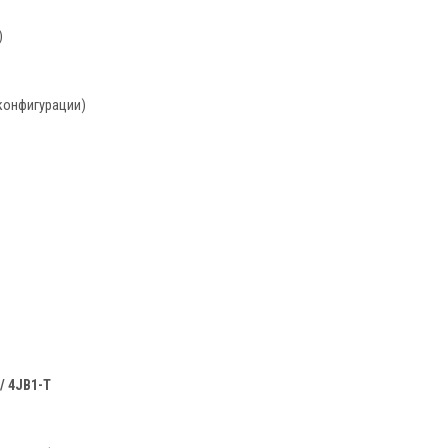
)
конфигурации)
/ 4JB1-T