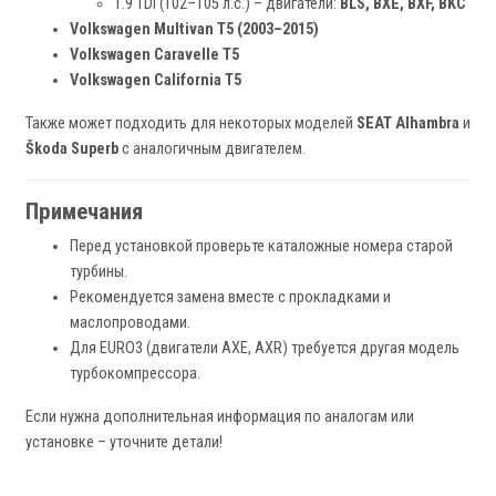
1.9 TDI (102–105 л.с.) – двигатели:
BLS, BXE, BXF, BKC
Volkswagen Multivan T5 (2003–2015)
Volkswagen Caravelle T5
Volkswagen California T5
Также может подходить для некоторых моделей
SEAT Alhambra
и
Škoda Superb
с аналогичным двигателем.
Примечания
Перед установкой проверьте каталожные номера старой
турбины.
Рекомендуется замена вместе с прокладками и
маслопроводами.
Для EURO3 (двигатели AXE, AXR) требуется другая модель
турбокомпрессора.
Если нужна дополнительная информация по аналогам или
установке – уточните детали!