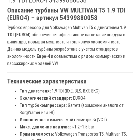
1.9 TDI EURO4 54399880058
Описание турбины VW MULTIVAN T5 1.9 TDI
(EURO4) – артикул 54399880058
Турбокомпрессор для Volkswagen Multivan T5 с двигателем
1.9
TDI (EURO4)
обеспечивает эффективное нагнетание воздуха в
цилиндры, повышая мощность и топливную экономичность.
Данная модель турбины разработана с учетом стандартов
экологичности
Евро-4
и совместима с рядом коммерческих и
пассажирских моделей VW.
Технические характеристики
Тип двигателя:
1.9 TDI (BXE, BLS, BXF, BKC)
Экологический стандарт:
EURO4
Тип турбокомпрессора:
Garrett (возможны аналоги от
BorgWarner или IHI)
Исполнение:
с изменяемой геометрией (VGT)
Макс. давление наддува:
~1.2–1.5 bar
Применяемость:
Volkswagen Transporter T5, Multivan T5,