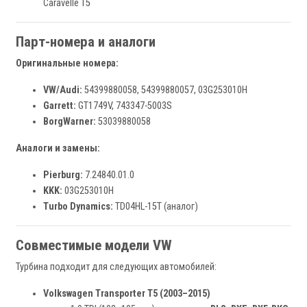
Caravelle T5
Парт-номера и аналоги
Оригинальные номера:
VW/Audi:
54399880058, 54399880057, 03G253010H
Garrett:
GT1749V, 743347-5003S
BorgWarner:
53039880058
Аналоги и замены:
Pierburg:
7.24840.01.0
KKK:
03G253010H
Turbo Dynamics:
TD04HL-15T (аналог)
Совместимые модели VW
Турбина подходит для следующих автомобилей:
Volkswagen Transporter T5 (2003–2015)