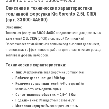
Sorento 2.5L CRDi 33800-4A500
Описание и технические характеристики
топливной форсунки Kia Sorento 2.5L CRDi
(арт. 33800-4A500)
Описание:
Топливная форсунка
33800-4A500
предназначена для дизельных
двигателей
2.5L CRDi
(D4CB) с системой Common Rail.
Обеспечивает точный впрыск топлива под высоким давлением,
что повышает эффективность работы двигателя, снижает расход
топлива и уровень выбросов.
Технические характеристики:
Тип:
Электромагнитная форсунка Common Rail
Рабочее давление:
до
1800 бар
Количество распылителей:
6-8 отверстий (в
зависимости от модификации)
Сопротивление обмотки:
~
0,5–1,5 Ом
Подключение:
Стандартный разъем EV1
Материал корпуса:
Высокопрочная сталь