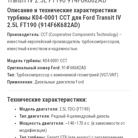
Transit IV 2.5L FT190 914F6K682AD
Описание и технические характеристики
турбины K04-0001 CCT для Ford Transit IV
2.5L FT190 (914F6K682AD)
Производитель:
CCT (Cooperative Components Technology) –
известный европейский производитель турбокомпрессоров,
известный качеством и надежностью.
Модель турбины:
K04-0001 CCT
Оригинальный номер Ford:
914F6K682AD
Тип:
Турбокомпрессор с изменяемой геометрией (VGT/VNT)
Применение:
Дизельные двигатели Ford
Технические характеристики:
Модель двигателя:
2.5L TDCi (FT190)
Тип двигателя:
Рядный 4-цилиндровый дизель
Мощность двигателя:
~140–170 л.с. (в зависимости от
модификации)
Тип турбины:
Garrett GTB (или аналог) с регулируемыми