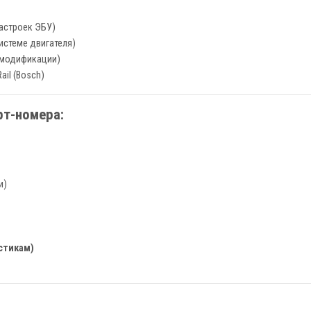
настроек ЭБУ)
истеме двигателя)
 модификации)
il (Bosch)
рт-номера:
и)
истикам)