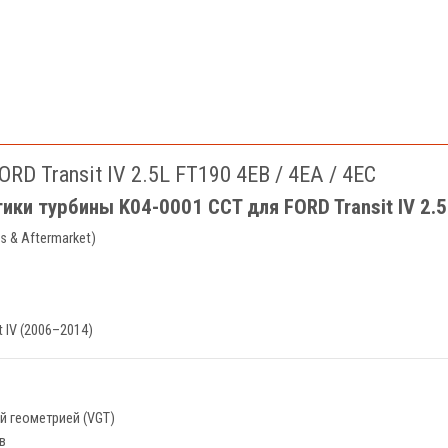
D Transit IV 2.5L FT190 4EB / 4EA / 4EC
ики турбины K04-0001 CCT для FORD Transit IV 2.5L
s & Aftermarket)
 IV (2006–2014)
 геометрией (VGT)
в