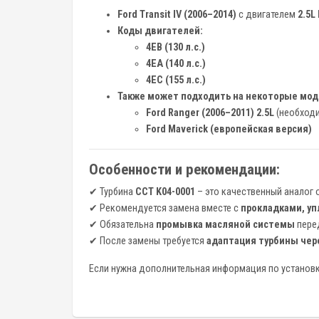
Ford Transit IV (2006–2014)
с двигателем
2.5L
Коды двигателей:
4EB (130 л.с.)
4EA (140 л.с.)
4EC (155 л.с.)
Также может подходить на некоторые мод
Ford Ranger (2006–2011) 2.5L
(необходи
Ford Maverick (европейская версия)
Особенности и рекомендации:
✔ Турбина
CCT K04-0001
– это качественный аналог 
✔ Рекомендуется замена вместе с
прокладками, у
✔ Обязательна
промывка масляной системы
пере
✔ После замены требуется
адаптация турбины чере
Если нужна дополнительная информация по установк