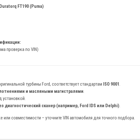
 Duratorq FT190 (Puma)
ификации:
ма проверка по VIN)
оригинальной турбины Ford, соответствует стандартам
ISO 9001
.
плотнениями и масляными магистралями
.
д установкой.
з диагностический сканер (например, Ford IDS или Delphi)
.
е или совместимости – уточните VIN автомобиля для точного подбора.