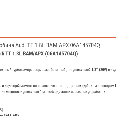
рбина Audi TT 1.8L BAM APX 06A145704Q
di TT 1.8L BAM/APX (06A145704Q)
ельный турбокомпрессор, разработанный для двигателей
1.8T (20V) с к
ь и крутящий момент по сравнению со стандартным турбокомпрессором
ения мощности двигателя без необходимости серьезных доработок.
S)
ами
BAM, APX