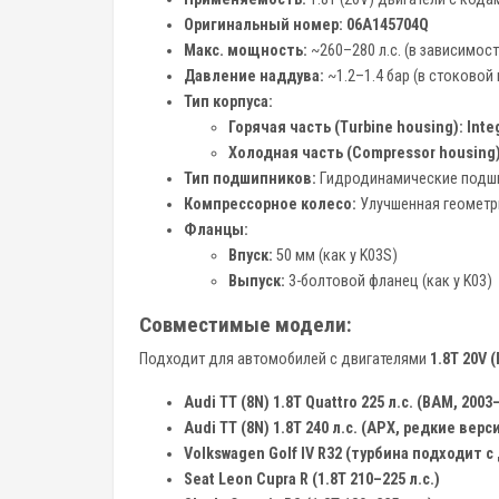
Оригинальный номер:
06A145704Q
Макс. мощность:
~260–280 л.с. (в зависимост
Давление наддува:
~1.2–1.4 бар (в стоковой
Тип корпуса:
Горячая часть (Turbine housing):
Inte
Холодная часть (Compressor housing)
Тип подшипников:
Гидродинамические подшип
Компрессорное колесо:
Улучшенная геометр
Фланцы:
Впуск:
50 мм (как у K03S)
Выпуск:
3-болтовой фланец (как у K03)
Совместимые модели:
Подходит для автомобилей с двигателями
1.8T 20V 
Audi TT (8N) 1.8T Quattro 225 л.с. (BAM, 2003
Audi TT (8N) 1.8T 240 л.с. (APX, редкие верс
Volkswagen Golf IV R32 (турбина подходит 
Seat Leon Cupra R (1.8T 210–225 л.с.)