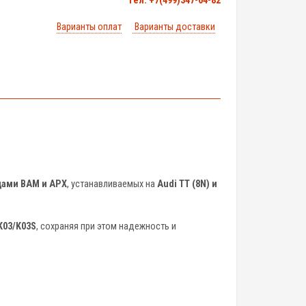
тел. +7(499)347-04-82
Варианты оплат
Варианты доставки
одами BAM и APX
, устанавливаемых на
Audi TT (8N) и
K03/K03S
, сохраняя при этом надежность и