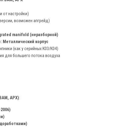
и от настройки)
 версии, возможен апгрейд)
grated manifold (неразборной)
:
Металлический корпус
ники (как у серийных K03/K04)
ия для большего потока воздуха
(BAM, APX)
:
–2006)
ии)
с доработками)