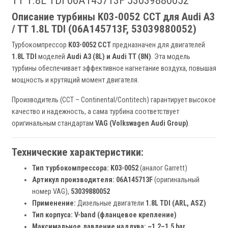
TT 1.8L TDI 06A145713F 53039880052
Описание турбины K03-0052 CCT для Audi A3
/ TT 1.8L TDI (06A145713F, 53039880052)
Турбокомпрессор
K03-0052 CCT
предназначен для двигателей
1.8L TDI
моделей
Audi A3 (8L) и Audi TT (8N)
. Эта модель
турбины обеспечивает эффективное нагнетание воздуха, повышая
мощность и крутящий момент двигателя.
Производитель (CCT – Continental/Contitech) гарантирует высокое
качество и надежность, а сама турбина соответствует
оригинальным стандартам
VAG (Volkswagen Audi Group)
.
Технические характеристики:
Тип турбокомпрессора:
K03-0052
(аналог Garrett)
Артикул производителя:
06A145713F
(оригинальный
номер VAG),
53039880052
Применение:
Дизельные двигатели
1.8L TDI (ARL, ASZ)
Тип корпуса:
V-band (фланцевое крепление)
Максимальное давление наддува:
~1.2–1.5 bar