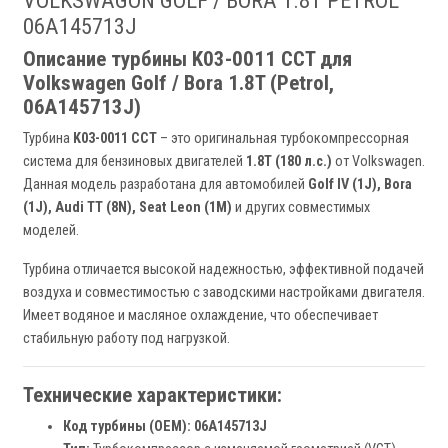
VOLKSWAGON GOLF / BORA 1.8T PETROL
06A145713J
Описание турбины K03-0011 CCT для
Volkswagen Golf / Bora 1.8T (Petrol,
06A145713J)
Турбина
K03-0011 CCT
– это оригинальная турбокомпрессорная
система для бензиновых двигателей
1.8T (180 л.с.)
от Volkswagen.
Данная модель разработана для автомобилей
Golf IV (1J), Bora
(1J), Audi TT (8N), Seat Leon (1M)
и других совместимых
моделей.
Турбина отличается высокой надежностью, эффективной подачей
воздуха и совместимостью с заводскими настройками двигателя.
Имеет водяное и масляное охлаждение, что обеспечивает
стабильную работу под нагрузкой.
Технические характеристики:
Код турбины (OEM):
06A145713J