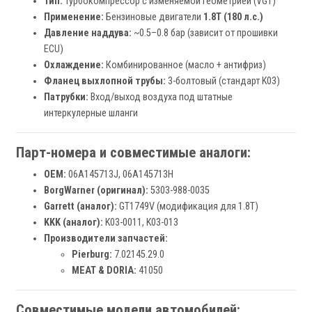
Тип:
Турбокомпрессор с изменяемой геометрией (VGT)
Применение:
Бензиновые двигатели
1.8T (180 л.с.)
Давление наддува:
~0.5–0.8 бар (зависит от прошивки
ECU)
Охлаждение:
Комбинированное (масло + антифриз)
Фланец выхлопной трубы:
3-болтовый (стандарт K03)
Патрубки:
Вход/выход воздуха под штатные
интеркулерные шланги
Парт-номера и совместимые аналоги:
OEM:
06A145713J, 06A145713H
BorgWarner (оригинал):
5303-988-0035
Garrett (аналог):
GT1749V (модификация для 1.8T)
KKK (аналог):
K03-0011, K03-013
Производители запчастей:
Pierburg:
7.02145.29.0
MEAT & DORIA:
41050
Совместимые модели автомобилей: