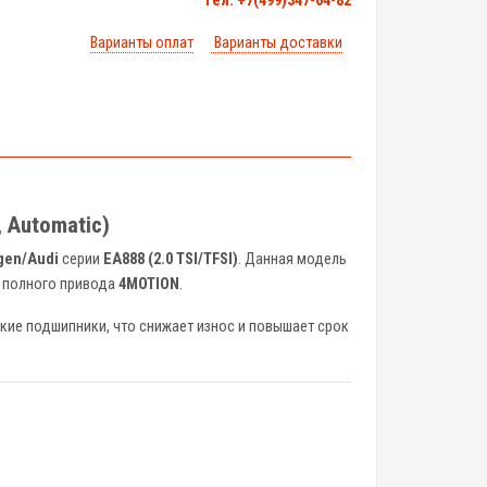
тел. +7(499)347-04-82
Варианты оплат
Варианты доставки
 Automatic)
gen/Audi
серии
EA888 (2.0 TSI/TFSI)
. Данная модель
й полного привода
4MOTION
.
ие подшипники, что снижает износ и повышает срок