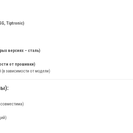
, Tiptronic)
рых версиях – сталь)
мости от прошивки)
(в зависимости от модели)
ы):
 совместима)
ций)