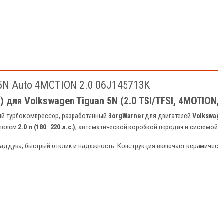
5N Auto 4MOTION 2.0 06J145713K
для Volkswagen Tiguan 5N (2.0 TSI/TFSI, 4MOTION,
ый турбокомпрессор, разработанный
BorgWarner
для двигателей
Volkswa
ателем
2.0 л (180–220 л.с.)
, автоматической коробкой передач и системо
ддува, быстрый отклик и надежность. Конструкция включает керамическ