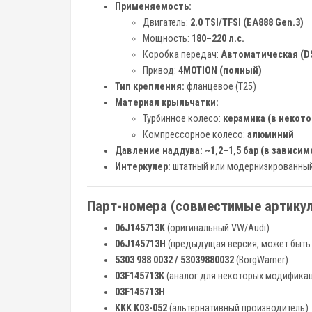
Применяемость:
Двигатель:
2.0 TSI/TFSI (EA888 Gen.3)
Мощность:
180–220 л.с.
Коробка передач:
Автоматическая (DSG
Привод:
4MOTION (полный)
Тип крепления:
фланцевое (T25)
Материал крыльчатки:
Турбинное колесо:
керамика (в некото
Компрессорное колесо:
алюминий
Давление наддува:
~1,2–1,5 бар (в зависи
Интеркулер:
штатный или модернизированный 
Парт-номера (совместимые артикул
06J145713K
(оригинальный VW/Audi)
06J145713H
(предыдущая версия, может быть
5303 988 0032 / 53039880032
(BorgWarner)
03F145713K
(аналог для некоторых модифика
03F145713H
KKK K03-052
(альтернативный производитель)