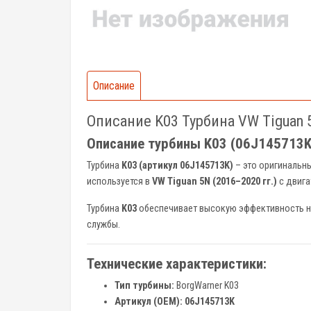
Описание
Описание K03 Турбина VW Tiguan 
Описание турбины K03 (06J145713K) 
Турбина
K03 (артикул 06J145713K)
– это оригинальн
используется в
VW Tiguan 5N (2016–2020 гг.)
с двиг
Турбина
K03
обеспечивает высокую эффективность на
службы.
Технические характеристики:
Тип турбины:
BorgWarner K03
Артикул (OEM):
06J145713K