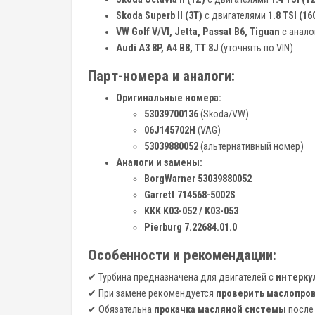
Skoda Superb II (3T)
с двигателями
1.8 TSI (1
VW Golf V/VI, Jetta, Passat B6, Tiguan
с анал
Audi A3 8P, A4 B8, TT 8J
(уточнять по VIN)
Парт-номера и аналоги:
Оригинальные номера:
53039700136
(Skoda/VW)
06J145702H
(VAG)
53039880052
(альтернативный номер)
Аналоги и замены:
BorgWarner 53039880052
Garrett 714568-5002S
KKK K03-052 / K03-053
Pierburg 7.22684.01.0
Особенности и рекомендации:
✔ Турбина предназначена для двигателей с
интерку
✔ При замене рекомендуется
проверить маслопров
✔ Обязательна
прокачка масляной системы
после 