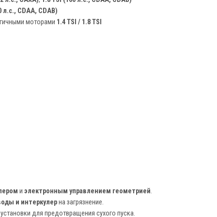
60 л.с., CDAA, CDAB)
огичными моторами
1.4 TSI / 1.8 TSI
лером
и
электронным управлением геометрией
.
оды и интеркулер
на загрязнение.
установки для предотвращения сухого пуска.