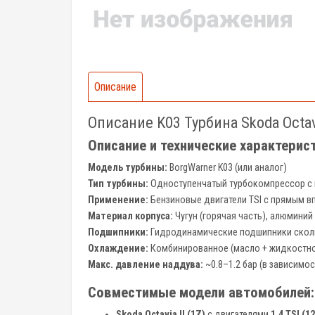
Описание
Описание K03 Турбина Skoda Octavi
Описание и технические характеристи
Модель турбины:
BorgWarner K03 (или аналог)
Тип турбины:
Одноступенчатый турбокомпрессор с 
Применение:
Бензиновые двигатели TSI с прямым в
Материал корпуса:
Чугун (горячая часть), алюминий
Подшипники:
Гидродинамические подшипники скол
Охлаждение:
Комбинированное (масло + жидкостн
Макс. давление наддува:
~0.8–1.2 бар (в зависимо
Совместимые модели автомобилей:
Skoda Octavia II (1Z)
с двигателями
1.4 TSI (1