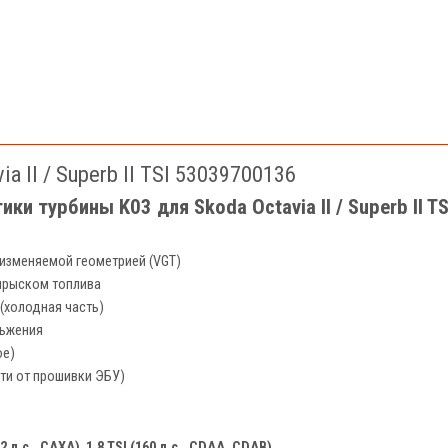
a II / Superb II TSI 53039700136
ки турбины K03 для Skoda Octavia II / Superb II T
изменяемой геометрией (VGT)
прыском топлива
 (холодная часть)
ьжения
ое)
сти от прошивки ЭБУ)
22 л.с., CAXA)
,
1.8 TSI (160 л.с., CDAA, CDAB)