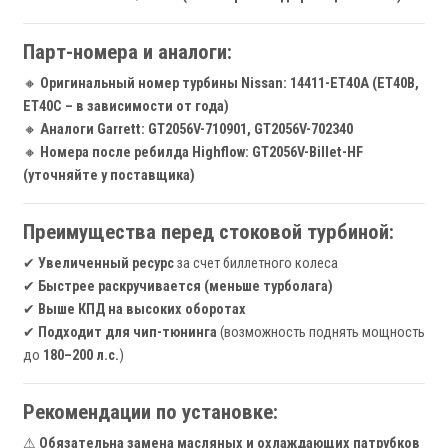
Парт-номера и аналоги:
🔸
Оригинальный номер турбины Nissan:
14411-ET40A (ET40B,
ET40C – в зависимости от года)
🔸
Аналоги Garrett:
GT2056V-710901, GT2056V-702340
🔸
Номера после ребилда Highflow:
GT2056V-Billet-HF
(уточняйте у поставщика)
Преимущества перед стоковой турбиной:
✔
Увеличенный ресурс
за счет биллетного колеса
✔
Быстрее раскручивается (меньше турболага)
✔
Выше КПД на высоких оборотах
✔
Подходит для чип-тюнинга
(возможность поднять мощность
до
180–200 л.с.
)
Рекомендации по установке:
⚠
Обязательна замена масляных и охлаждающих патрубков