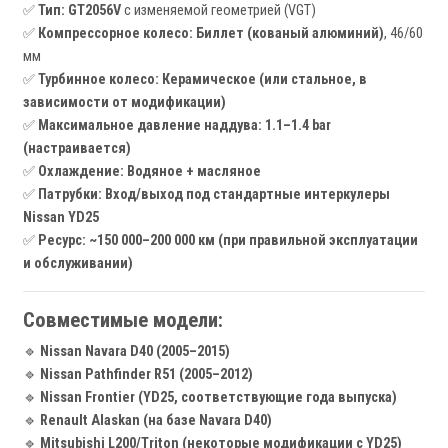
✅
Тип:
GT2056V
с изменяемой геометрией (VGT)
✅
Компрессорное колесо:
Биллет (кованый алюминий)
, 46/60
мм
✅
Турбинное колесо:
Керамическое (или стальное, в
зависимости от модификации)
✅
Максимальное давление наддува:
1.1–1.4 bar
(настраивается)
✅
Охлаждение:
Водяное + масляное
✅
Патрубки:
Вход/выход под стандартные интеркулеры
Nissan YD25
✅
Ресурс:
~150 000–200 000 км (при правильной эксплуатации
и обслуживании)
Совместимые модели:
🔹
Nissan Navara D40 (2005–2015)
🔹
Nissan Pathfinder R51 (2005–2012)
🔹
Nissan Frontier (YD25, соответствующие года выпуска)
🔹
Renault Alaskan (на базе Navara D40)
🔹
Mitsubishi L200/Triton (некоторые модификации с YD25)