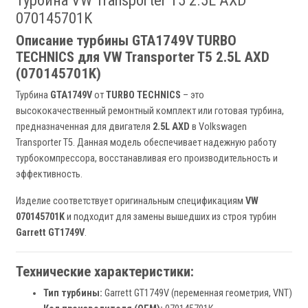
Турбина VW Transporter T5 2.5L AXD
070145701K
Описание турбины GTA1749V TURBO
TECHNICS для VW Transporter T5 2.5L AXD
(070145701K)
Турбина
GTA1749V
от
TURBO TECHNICS
– это
высококачественный ремонтный комплект или готовая турбина,
предназначенная для двигателя
2.5L AXD
в Volkswagen
Transporter T5. Данная модель обеспечивает надежную работу
турбокомпрессора, восстанавливая его производительность и
эффективность.
Изделие соответствует оригинальным спецификациям
VW
070145701K
и подходит для замены вышедших из строя турбин
Garrett GT1749V
.
Технические характеристики:
Тип турбины:
Garrett GT1749V (переменная геометрия, VNT)