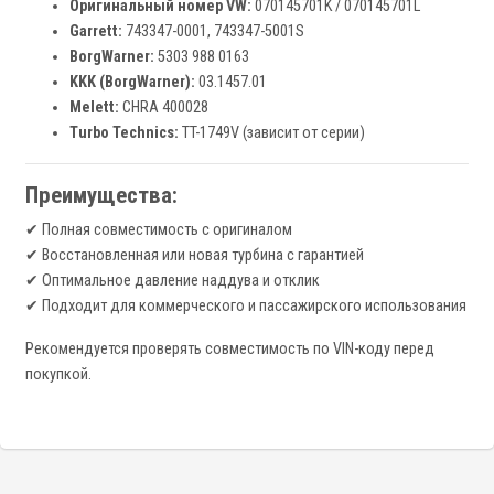
Оригинальный номер VW:
070145701K / 070145701L
Garrett:
743347-0001, 743347-5001S
BorgWarner:
5303 988 0163
KKK (BorgWarner):
03.1457.01
Melett:
CHRA 400028
Turbo Technics:
TT-1749V (зависит от серии)
Преимущества:
✔ Полная совместимость с оригиналом
✔ Восстановленная или новая турбина с гарантией
✔ Оптимальное давление наддува и отклик
✔ Подходит для коммерческого и пассажирского использования
Рекомендуется проверять совместимость по VIN-коду перед
покупкой.