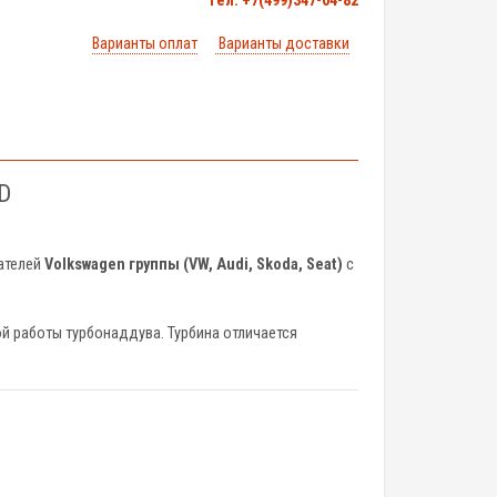
тел. +7(499)347-04-82
Варианты оплат
Варианты доставки
0D
ателей
Volkswagen группы (VW, Audi, Skoda, Seat)
с
й работы турбонаддува. Турбина отличается