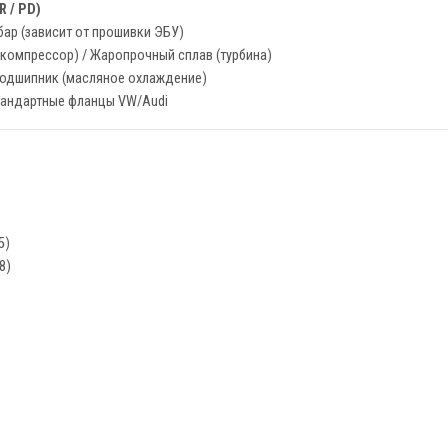
R / PD)
бар (зависит от прошивки ЭБУ)
компрессор) / Жаропрочный сплав (турбина)
одшипник (масляное охлаждение)
андартные фланцы VW/Audi
5)
8)