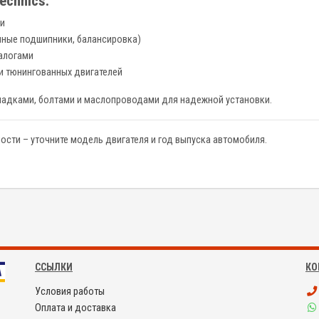
echnics:
ми
нные подшипники, балансировка)
алогами
и тюнингованных двигателей
ладками, болтами и маслопроводами для надежной установки.
мости – уточните модель двигателя и год выпуска автомобиля.
ССЫЛКИ
КО
Условия работы
Оплата и доставка