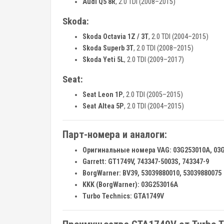
Audi Q5 8R
, 2.0 TDI (2008–2015)
Skoda:
Skoda Octavia 1Z / 3T
, 2.0 TDI (2004–2015)
Skoda Superb 3T
, 2.0 TDI (2008–2015)
Skoda Yeti 5L
, 2.0 TDI (2009–2017)
Seat:
Seat Leon 1P
, 2.0 TDI (2005–2015)
Seat Altea 5P
, 2.0 TDI (2004–2015)
Парт-номера и аналоги:
Оригинальные номера VAG:
03G253010A, 03
Garrett:
GT1749V, 743347-5003S, 743347-9
BorgWarner:
BV39, 53039880010, 53039880075
KKK (BorgWarner):
03G253016A
Turbo Technics:
GTA1749V