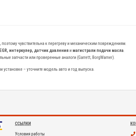
 поэтому чувствительна к перегреву и механическим повреждениям.
EGR, интеркулер, датчик давления
и
магистрали подачи масла
.
ьные запчасти или проверенные аналоги (Garrett, BorgWarner).
и установке – уточните модель авто и год выпуска.
ССЫЛКИ
КО
Условия работы