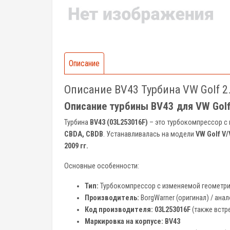
Описание
Описание BV43 Турбина VW Golf 
Описание турбины BV43 для VW Golf
Турбина
BV43 (03L253016F)
– это турбокомпрессор с 
CBDA, CBDB
. Устанавливалась на модели
VW Golf V/
2009 гг.
Основные особенности:
Тип:
Турбокомпрессор с изменяемой геометри
Производитель:
BorgWarner (оригинал) / аналог
Код производителя:
03L253016F
(также встр
Маркировка на корпусе:
BV43