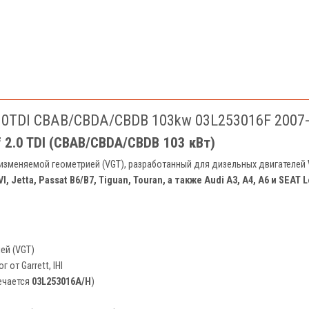
2.0TDI CBAB/CBDA/CBDB 103kw 03L253016F 2007
 2.0 TDI (CBAB/CBDA/CBDB 103 кВт)
изменяемой геометрией (VGT), разработанный для дизельных двигателей
VI, Jetta, Passat B6/B7, Tiguan, Touran, а также Audi A3, A4, A6 и SEAT 
ей (VGT)
 от Garrett, IHI
ечается
03L253016A/H
)