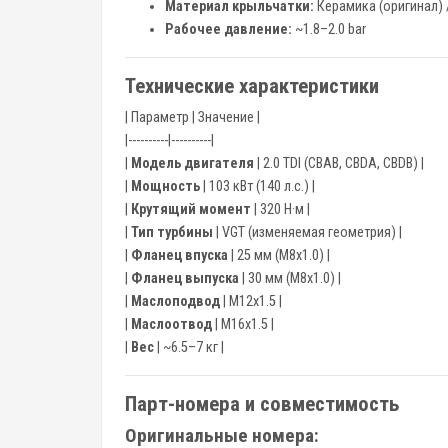
Материал крыльчатки:
Керамика (оригинал) 
Рабочее давление:
~1.8–2.0 bar
Технические характеристики
| Параметр | Значение |
|----------|----------|
|
Модель двигателя
| 2.0 TDI (CBAB, CBDA, CBDB) |
|
Мощность
| 103 кВт (140 л.с.) |
|
Крутящий момент
| 320 Н·м |
|
Тип турбины
| VGT (изменяемая геометрия) |
|
Фланец впуска
| 25 мм (M8x1.0) |
|
Фланец выпуска
| 30 мм (M8x1.0) |
|
Маслоподвод
| M12x1.5 |
|
Маслоотвод
| M16x1.5 |
|
Вес
| ~6.5–7 кг |
Парт-номера и совместимость
Оригинальные номера: