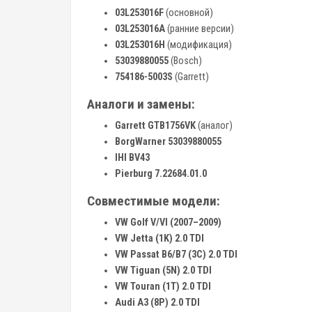
03L253016F
(основной)
03L253016A
(ранние версии)
03L253016H
(модификация)
53039880055
(Bosch)
754186-5003S
(Garrett)
Аналоги и замены:
Garrett GTB1756VK
(аналог)
BorgWarner 53039880055
IHI BV43
Pierburg 7.22684.01.0
Совместимые модели:
VW Golf V/VI (2007–2009)
VW Jetta (1K) 2.0 TDI
VW Passat B6/B7 (3C) 2.0 TDI
VW Tiguan (5N) 2.0 TDI
VW Touran (1T) 2.0 TDI
Audi A3 (8P) 2.0 TDI