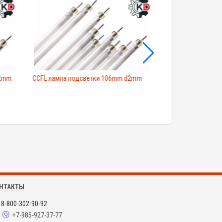
.2mm
CCFL лампа подсветки 106mm d2mm
CCFL лампа подс
НТАКТЫ
8-800-302-90-92
+7-985-927-37-77