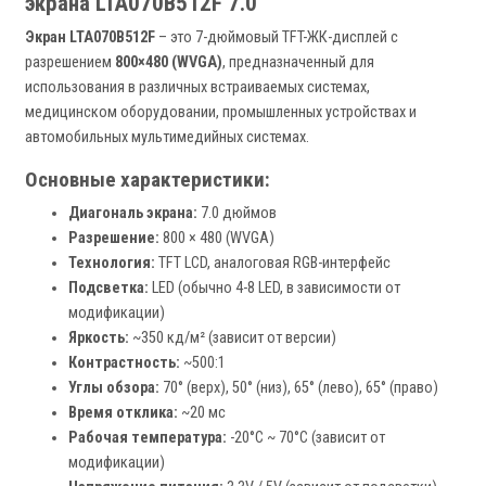
экрана LTA070B512F 7.0"
Экран LTA070B512F
– это 7-дюймовый TFT-ЖК-дисплей с
разрешением
800×480 (WVGA)
, предназначенный для
использования в различных встраиваемых системах,
медицинском оборудовании, промышленных устройствах и
автомобильных мультимедийных системах.
Основные характеристики:
Диагональ экрана:
7.0 дюймов
Разрешение:
800 × 480 (WVGA)
Технология:
TFT LCD, аналоговая RGB-интерфейс
Подсветка:
LED (обычно 4-8 LED, в зависимости от
модификации)
Яркость:
~350 кд/м² (зависит от версии)
Контрастность:
~500:1
Углы обзора:
70° (верх), 50° (низ), 65° (лево), 65° (право)
Время отклика:
~20 мс
Рабочая температура:
-20°C ~ 70°C (зависит от
модификации)