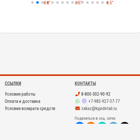
8.8"
6.5"
6.5"
8
ССЫЛКИ
КОНТАКТЫ
Условия работы
8-800-302-90-92
Оплата и доставка
+7-985-927-37-77
Условия возврата средств
zakaz@kypidetali.ru
Поделиться в соц. сетях