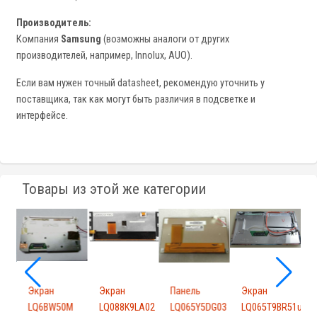
Производитель:
Компания
Samsung
(возможны аналоги от других
производителей, например, Innolux, AUO).
Если вам нужен точный datasheet, рекомендую уточнить у
поставщика, так как могут быть различия в подсветке и
интерфейсе.
Товары из этой же категории
Экран
Экран
Панель
Экран
8
LQ6BW50M
LQ088K9LA02
LQ065Y5DG03
LQ065T9BR51u