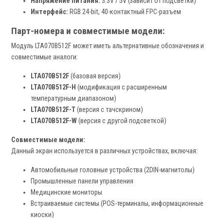
Напряжение питания:
3.3V / 5V (зависит от подсветки)
Интерфейс:
RGB 24-bit, 40-контактный FPC-разъем
Парт-номера и совместимые модели:
Модуль LTA070B512F может иметь альтернативные обозначения и
совместимые аналоги:
LTA070B512F
(базовая версия)
LTA070B512F-H
(модификация с расширенным
температурным диапазоном)
LTA070B512F-T
(версия с тачскрином)
LTA070B512F-W
(версия с другой подсветкой)
Совместимые модели:
Данный экран используется в различных устройствах, включая:
Автомобильные головные устройства (2DIN-магнитолы)
Промышленные панели управления
Медицинские мониторы
Встраиваемые системы (POS-терминалы, информационные
киоски)