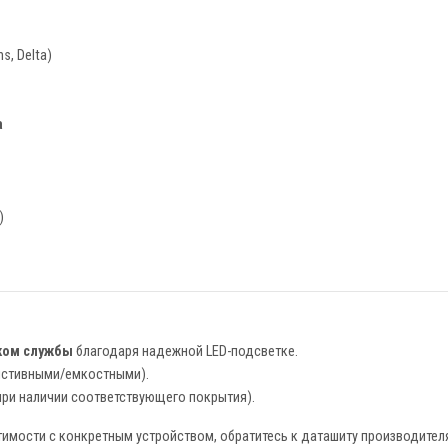
s, Delta)
а
)
ком службы
благодаря надежной LED-подсветке.
истивными/емкостными).
при наличии соответствующего покрытия).
тимости с конкретным устройством, обратитесь к даташиту производител