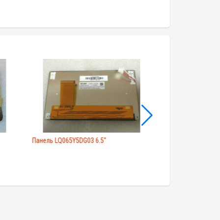
Панель LQ065Y5DG03 6.5"
Экран LB070WQ5-T