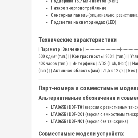
Поддержка 16,7 млн цветов
(8-bit)
Низкое энергопотребление
Сенсорная панель
(опционально, резистивна
Подсветка на светодиодах (LED)
Технические характеристики
|
Параметр
|
Значение
| |----------------------------|-------------
500 кд/м² (тип.) | |
Контрастность
| 800:1 (тип.) | |
Угл
40K часов (тип.) | |
Интерфейс
| LVDS (1 ch, 8-bit) | |
На
(тип.) | |
Активная область (мм)
| 71,5 × 127,2 | |
Вес
|
Парт-номера и совместимые модел
Альтернативные обозначения и совме
LTA065B1D3F-T01
(версия с резистивным тачс
LTA065B1D3F-C01
(версия с емкостным тачск
LTA065B1D3F-N01
(версия без тачскрина)
Совместимые модели устройств: