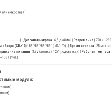
я или емкостная)
---------------------| |
Диагональ экрана
| 6,5 дюйма | |
Разрешение
| 720 × 1280 
ы обзора (CR≥10)
| 85°/85°/85°/85° (L/R/U/D) | |
Время отклика
| 25 мс (тип.)
пряжение питания
| 3,3V (логика), 12V (подсветка) | |
Рабочая температ
 ~150 г (тип.) |
и
стимые модули:
крином)
рином)