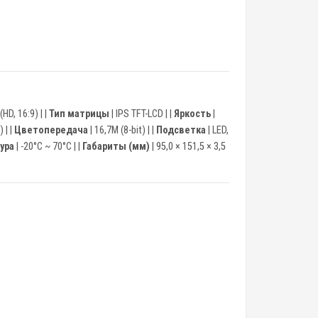
(HD, 16:9) | |
Тип матрицы
| IPS TFT-LCD | |
Яркость
|
 | |
Цветопередача
| 16,7M (8-bit) | |
Подсветка
| LED,
ура
| -20°C ~ 70°C | |
Габариты (мм)
| 95,0 × 151,5 × 3,5