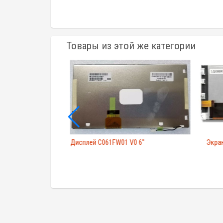
Товары из этой же категории
.8"
Дисплей C061FW01 V0 6"
Экран