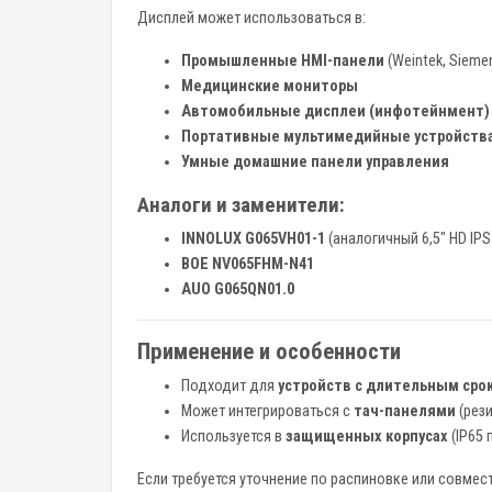
Дисплей может использоваться в:
Промышленные HMI-панели
(Weintek, Siemen
Медицинские мониторы
Автомобильные дисплеи (инфотейнмент)
Портативные мультимедийные устройств
Умные домашние панели управления
Аналоги и заменители:
INNOLUX G065VH01-1
(аналогичный 6,5" HD IPS
BOE NV065FHM-N41
AUO G065QN01.0
Применение и особенности
Подходит для
устройств с длительным сро
Может интегрироваться с
тач-панелями
(рез
Используется в
защищенных корпусах
(IP65 
Если требуется уточнение по распиновке или совмес