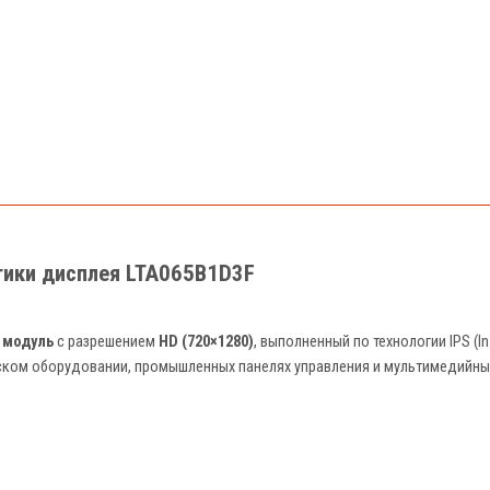
"
тики дисплея LTA065B1D3F
 модуль
с разрешением
HD (720×1280)
, выполненный по технологии IPS (I
ском оборудовании, промышленных панелях управления и мультимедийных