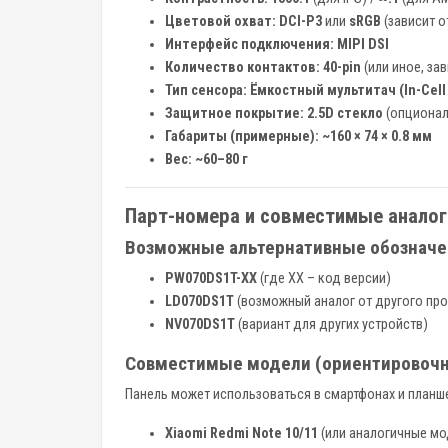
Цветовой охват:
DCI-P3
или
sRGB
(зависит о
Интерфейс подключения:
MIPI DSI
Количество контактов:
40-pin
(или иное, зав
Тип сенсора:
Ёмкостный мультитач (In-Cell 
Защитное покрытие:
2.5D стекло
(опционал
Габариты (примерные):
~160 × 74 × 0.8 мм
Вес:
~60–80 г
Парт-номера и совместимые аналог
Возможные альтернативные обозначе
PW070DS1T-XX
(где XX – код версии)
LD070DS1T
(возможный аналог от другого пр
NV070DS1T
(вариант для других устройств)
Совместимые модели (ориентировочн
Панель может использоваться в смартфонах и планш
Xiaomi Redmi Note 10/11
(или аналогичные мо