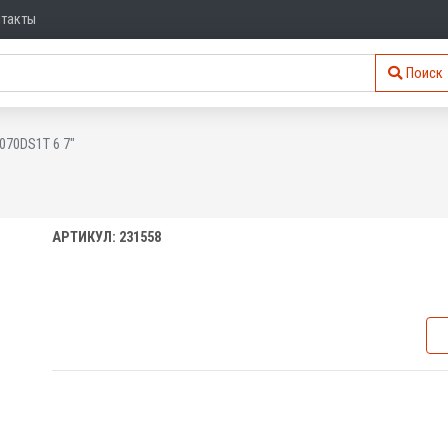
нтакты
Поиск
070DS1T 6 7"
АРТИКУЛ: 231558