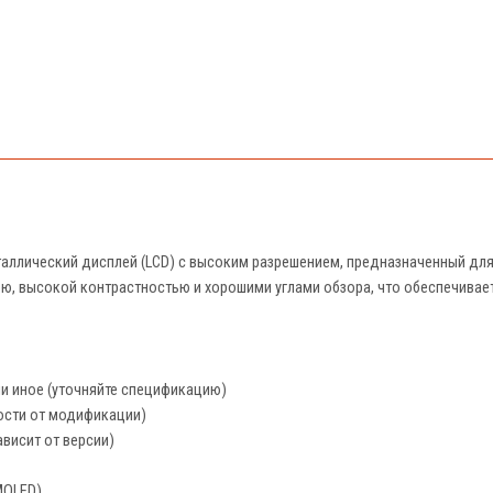
ллический дисплей (LCD) с высоким разрешением, предназначенный для 
ью, высокой контрастностью и хорошими углами обзора, что обеспечивае
и иное (уточняйте спецификацию)
ости от модификации)
зависит от версии)
MOLED)