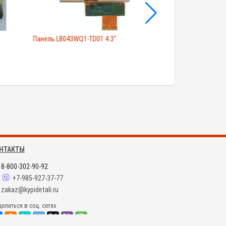
Панель LB043WQ1-TD01 4.3"
Экран LQ049B5DG0
НТАКТЫ
8-800-302-90-92
+7-985-927-37-77
zakaz@kypidetali.ru
елиться в соц. сетях