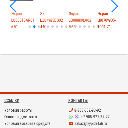
Экран
Экран
Экран
Экран
Z01
LQ065T5AR01
LQ049B5DG02
LQ088K9LA02
LB070WQ5-
6.5"
4.9"
8.8"
TD01 7"
V
ССЫЛКИ
КОНТАКТЫ
Условия работы
8-800-302-90-92
Оплата и доставка
+7-985-927-37-77
Условия возврата средств
zakaz@kypidetali.ru