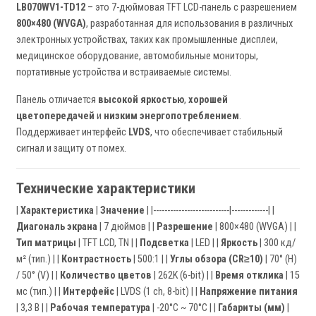
LB070WV1-TD12
– это 7-дюймовая TFT LCD-панель с разрешением
800×480 (WVGA)
, разработанная для использования в различных
электронных устройствах, таких как промышленные дисплеи,
медицинское оборудование, автомобильные мониторы,
портативные устройства и встраиваемые системы.
Панель отличается
высокой яркостью
,
хорошей
цветопередачей
и
низким энергопотреблением
.
Поддерживает интерфейс
LVDS
, что обеспечивает стабильный
сигнал и защиту от помех.
Технические характеристики
|
Характеристика
|
Значение
| |---------------------------|-------------| |
Диагональ экрана
| 7 дюймов | |
Разрешение
| 800×480 (WVGA) | |
Тип матрицы
| TFT LCD, TN | |
Подсветка
| LED | |
Яркость
| 300 кд/
м² (тип.) | |
Контрастность
| 500:1 | |
Углы обзора (CR≥10)
| 70° (H)
/ 50° (V) | |
Количество цветов
| 262K (6-bit) | |
Время отклика
| 15
мс (тип.) | |
Интерфейс
| LVDS (1 ch, 8-bit) | |
Напряжение питания
| 3,3 В | |
Рабочая температура
| -20°C ~ 70°C | |
Габариты (мм)
|