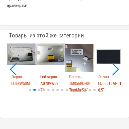
драйверам?
Товары из этой же категории
Экран
Lcd экран
Панель
Экран
1
LQ6BW50M
A070VW08
TM056KDH01
LQ065T5AR01
7"
TianMa 5.6"
6.5"
T