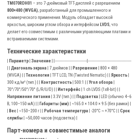
TM070RDH01
– это 7-дюймовый TFT-дисплей с разрешением
800×480 (WVGA)
, разработанный для промышленного и
коммерческого применения. Модуль обладает высокой
яркостью, широким углом обзора и интерфейсом
LVDS
, что
делает его совместимым с различными управляющими платами и
встраиваемыми системами.
Технические характеристики
|
Параметр
|
Значение
| |--------------------------|-----------------------------------
| |
Диагональ экрана
| 7 дюймов | |
Разрешение
| 800 × 480
(WVGA) | |
Технология
| TFT LCD, TN (Twisted Nematic) | |
Яркость
|
300 кд/м² (тип.) | |
Контрастность
| 500:1 | |
Угол обзора
|
70°/70°/50°/70° (L/R/U/D) | |
Интерфейс
| 1 ch LVDS (1x8-bit) | |
Напряжение питания
| 3.3V (тип.) | |
Подсветка
| LED (обычно 4–6
В, 100–150 мА) | |
Габариты (мм)
| ~165.0 × 104.0 × 9.5 (без рамки) |
|
Вес
| ~150–200 г | |
Рабочая температура
| -20°C ~ +70°C | |
Срок
службы
| ~50,000 часов (подсветка) |
Парт-номера и совместимые аналоги