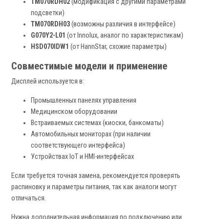
TM070RDH02
(модификация с другими параметрами
подсветки)
TM070RDH03
(возможны различия в интерфейсе)
G070Y2-L01
(от Innolux, аналог по характеристикам)
HSD070IDW1
(от HannStar, схожие параметры)
Совместимые модели и применение
Дисплей используется в:
Промышленных панелях управления
Медицинском оборудовании
Встраиваемых системах (киоски, банкоматы)
Автомобильных мониторах (при наличии
соответствующего интерфейса)
Устройствах IoT и HMI-интерфейсах
Если требуется точная замена, рекомендуется проверять
распиновку и параметры питания, так как аналоги могут
отличаться.
Нужна дополнительная информация по подключению или