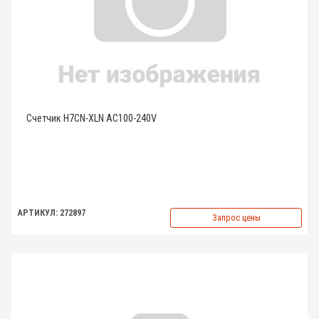
Счетчик H7CN-XLN AC100-240V
АРТИКУЛ: 272897
Запрос цены