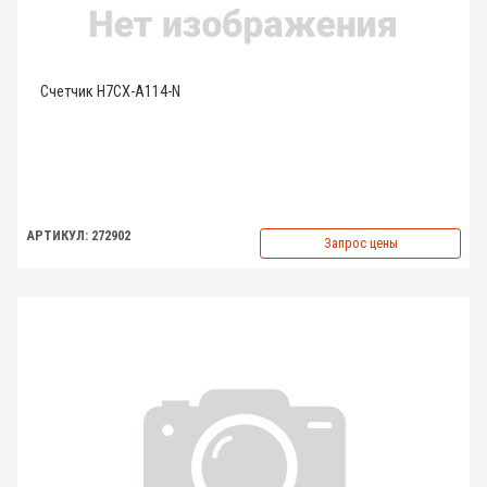
Счетчик H7CX-A114-N
АРТИКУЛ: 272902
Запрос цены