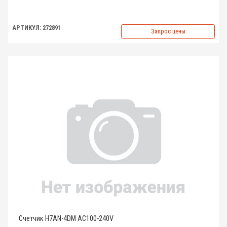
АРТИКУЛ: 272891
Запрос цены
Счетчик H7AN-4DM AC100-240V