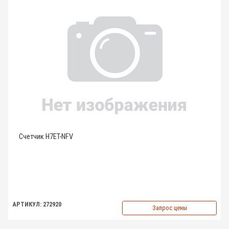
Счетчик H7ET-NFV
АРТИКУЛ: 272920
Запрос цены