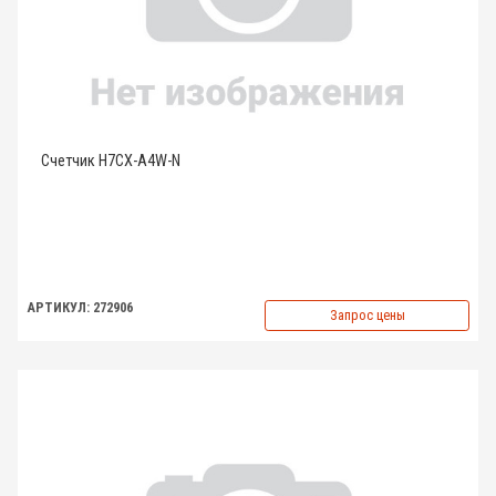
Счетчик H7CX-A4W-N
АРТИКУЛ: 272906
Запрос цены