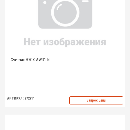
Счетчик H7CX-AWD1-N
АРТИКУЛ: 272911
Запрос цены