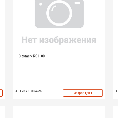
Citomerx RS1100
АРТИКУЛ: 3864699
А
Запрос цены