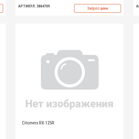
АРТИКУЛ: 3864709
А
Запрос цены
Citomerx RX-125R