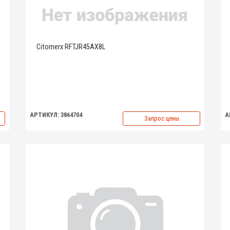
Citomerx RFTJR45AX8L
АРТИКУЛ: 3864704
А
Запрос цены