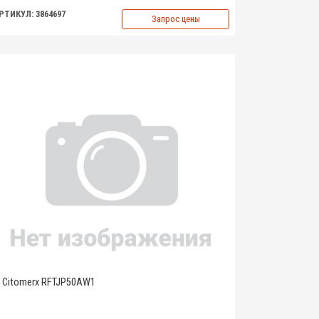
РТИКУЛ: 3864697
Запрос цены
Citomerx RFTJP50AW1