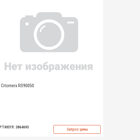
Citomerx RS90050
РТИКУЛ: 3864693
Запрос цены