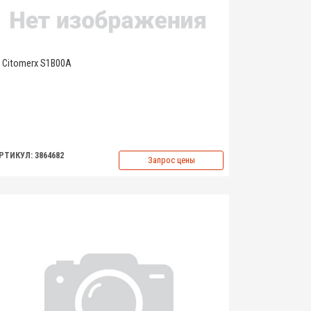
Citomerx S1B00A
РТИКУЛ: 3864682
Запрос цены