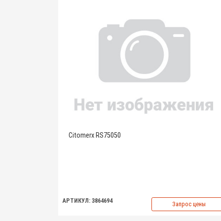
Citomerx RS75050
АРТИКУЛ: 3864694
Запрос цены