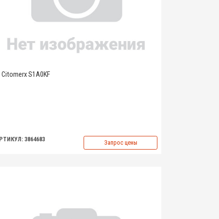
Citomerx S1A0KF
РТИКУЛ: 3864683
Запрос цены