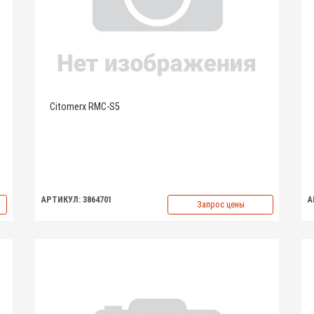
Citomerx RMC-S5
АРТИКУЛ: 3864701
А
Запрос цены