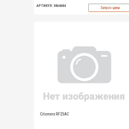
АРТИКУЛ: 3864684
Запрос цены
Citomerx RF25AC