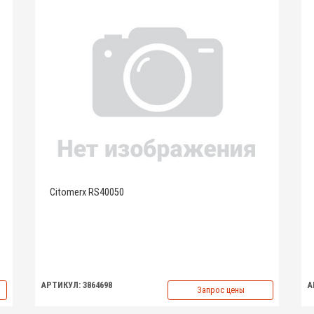
Citomerx RS40050
АРТИКУЛ: 3864698
А
Запрос цены