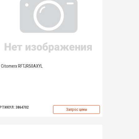
Citomerx RFTJR50AXYL
РТИКУЛ: 3864702
Запрос цены