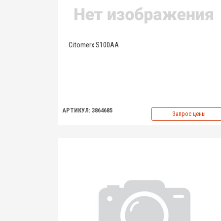
Citomerx S100AA
АРТИКУЛ: 3864685
Запрос цены