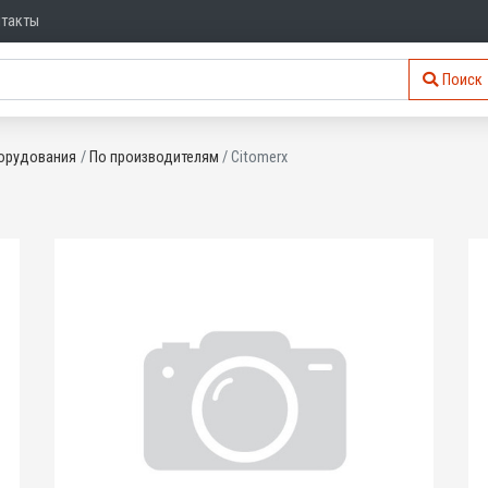
нтакты
Поиск
орудования
По производителям
Citomerx