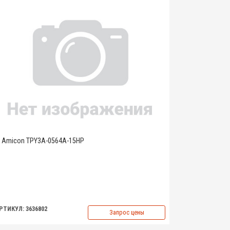
Amicon TPY3A-0564A-15HP
РТИКУЛ: 3636802
Запрос цены