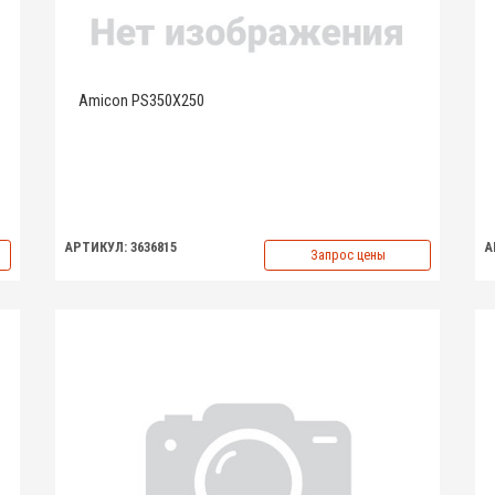
Amicon PS350X250
АРТИКУЛ: 3636815
А
Запрос цены