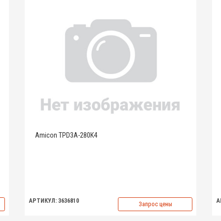
Amicon TPD3A-280K4
АРТИКУЛ: 3636810
А
Запрос цены