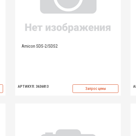
Amicon SDS-2/SDS2
АРТИКУЛ: 3636813
А
Запрос цены