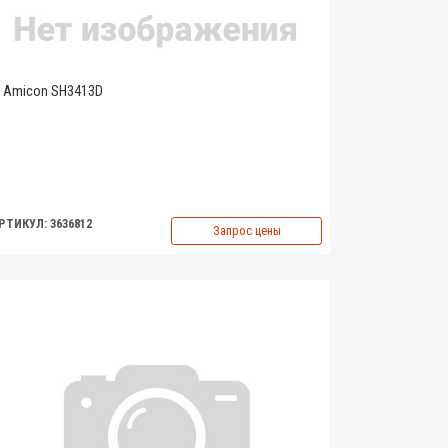
Amicon SH3413D
РТИКУЛ: 3636812
Запрос цены