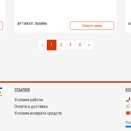
АРТИКУЛ: 3636806
А
Запрос цены
«
1
2
3
4
»
ССЫЛКИ
КО
Условия работы
Оплата и доставка
Условия возврата средств
Под