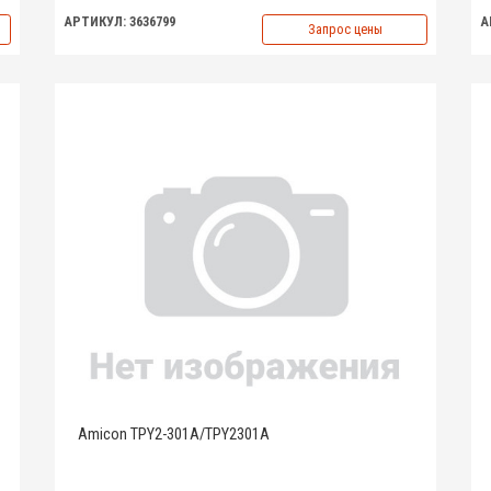
АРТИКУЛ: 3636799
А
Запрос цены
Amicon TPY2-301A/TPY2301A