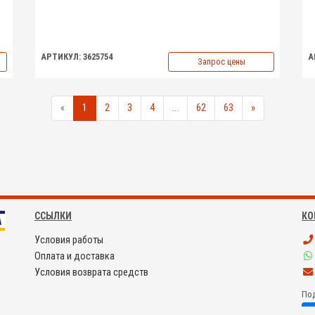
АРТИКУЛ: 3625754
А
Запрос цены
«
1
2
3
4
...
62
63
»
ССЫЛКИ
КО
Условия работы
Оплата и доставка
Условия возврата средств
Под