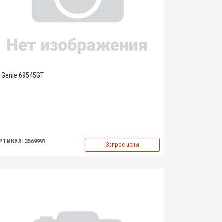
Genie 69545GT
РТИКУЛ: 3569991
Запрос цены