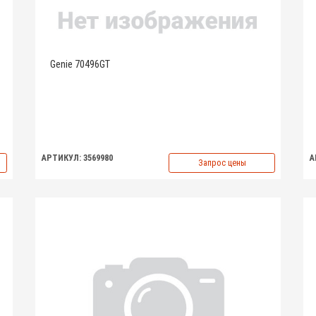
Genie 70496GT
АРТИКУЛ: 3569980
А
Запрос цены