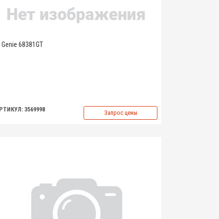
Genie 68381GT
РТИКУЛ: 3569998
Запрос цены