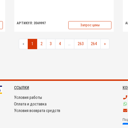
АРТИКУЛ: 3569997
А
Запрос цены
«
1
2
3
4
...
263
264
»
ССЫЛКИ
КО
Условия работы
Оплата и доставка
Условия возврата средств
Под