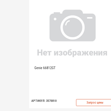
Genie 66812GT
АРТИКУЛ: 3570010
Запрос цены