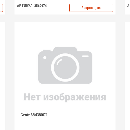
АРТИКУЛ: 3569974
А
Запрос цены
Genie 684380GT