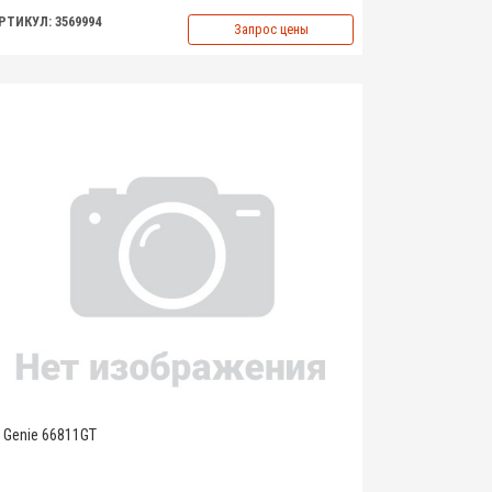
РТИКУЛ: 3569994
Запрос цены
Genie 66811GT