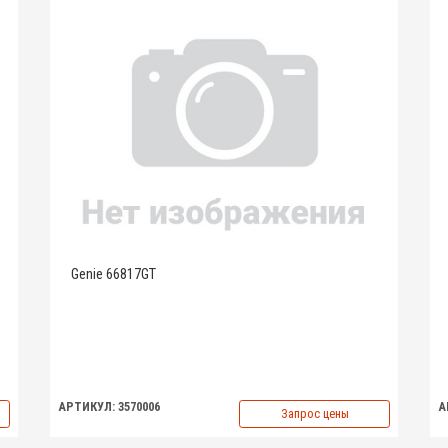
Genie 66817GT
АРТИКУЛ: 3570006
А
Запрос цены