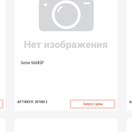
Genie 66685P
АРТИКУЛ: 3570012
А
Запрос цены