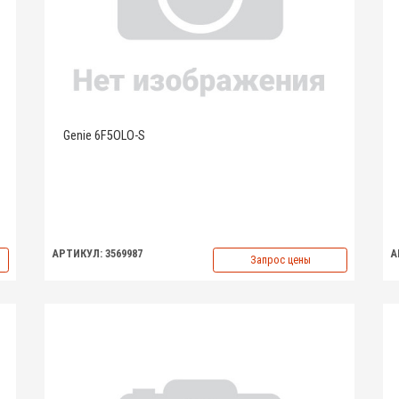
Genie 6F5OLO-S
АРТИКУЛ: 3569987
А
Запрос цены