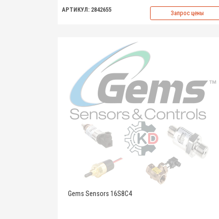
АРТИКУЛ: 2842655
Запрос цены
Gems Sensors 16S8C4