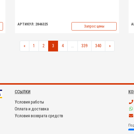
АРТИКУЛ: 2846325
А
Запрос цены
«
1
2
3
4
...
339
340
»
ССЫЛКИ
КО
Условия работы
Оплата и доставка
Условия возврата средств
Под