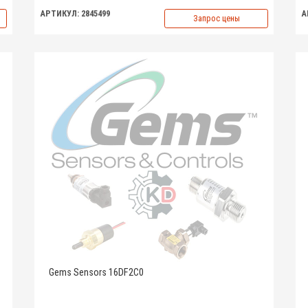
АРТИКУЛ: 2845499
А
Запрос цены
Gems Sensors 16DF2C0