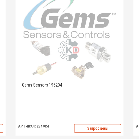
Gems Sensors 195204
АРТИКУЛ: 2847051
А
Запрос цены