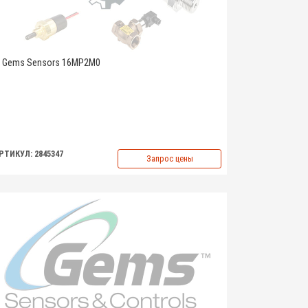
Gems Sensors 16MP2M0
РТИКУЛ: 2845347
Запрос цены