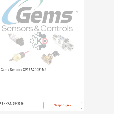
Gems Sensors CP16A2D0B1M4
РТИКУЛ: 2843506
Запрос цены