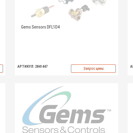
Gems Sensors DFL1D4
АРТИКУЛ: 2841447
А
Запрос цены