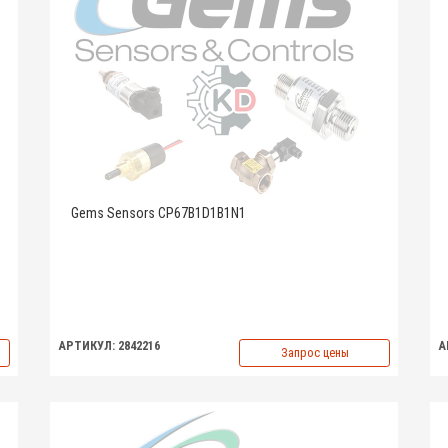
Gems Sensors CP67B1D1B1N1
АРТИКУЛ: 2842216
А
Запрос цены