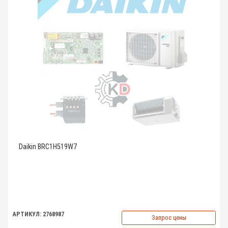
Daikin BRC1H519W7
АРТИКУЛ: 2768987
Запрос цены