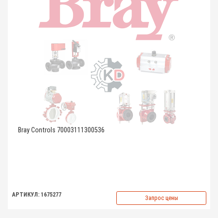
Bray Controls 70003111300536
АРТИКУЛ: 1675277
Запрос цены