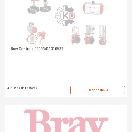
Bray Controls 93093411310532
АРТИКУЛ: 1675282
Запрос цены