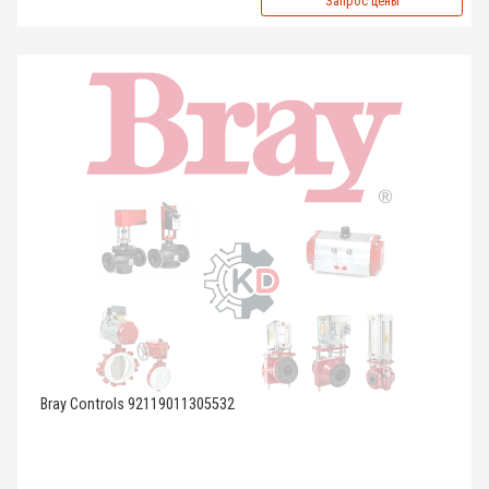
Запрос цены
Bray Controls 92119011305532