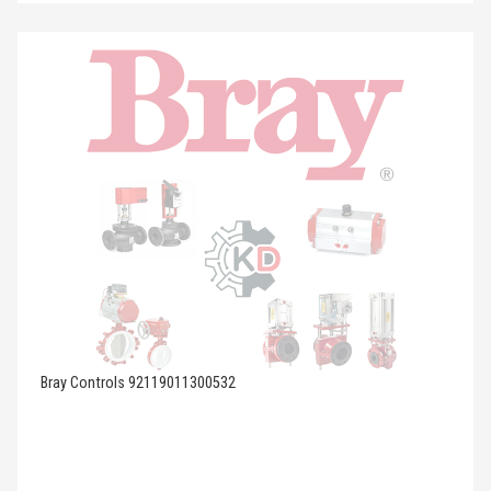
Bray Controls 92119011300532