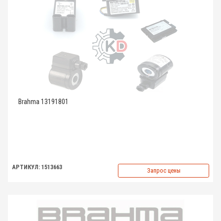
Brahma 13191801
АРТИКУЛ: 1513663
Запрос цены