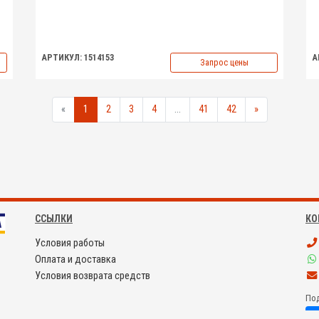
АРТИКУЛ: 1514153
А
Запрос цены
«
1
2
3
4
...
41
42
»
ССЫЛКИ
КО
Условия работы
Оплата и доставка
Условия возврата средств
Под