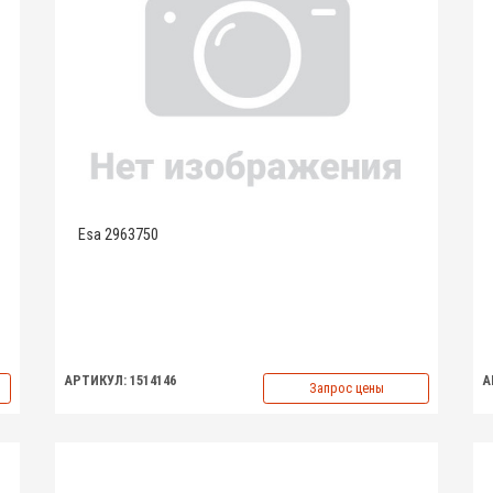
Esa 2963750
АРТИКУЛ: 1514146
А
Запрос цены