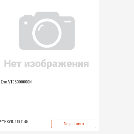
Esa VT05000000N
РТИКУЛ: 1514140
Запрос цены