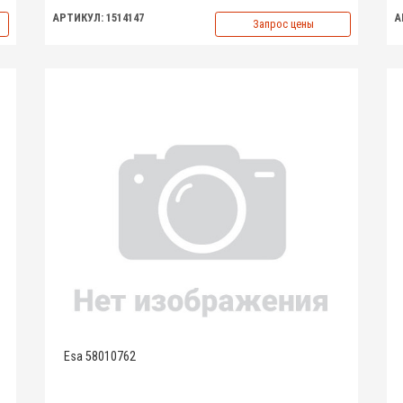
АРТИКУЛ: 1514147
А
Запрос цены
Esa 58010762