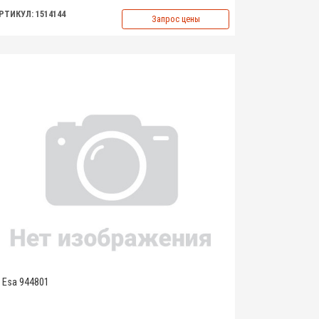
РТИКУЛ: 1514144
Запрос цены
Esa 944801