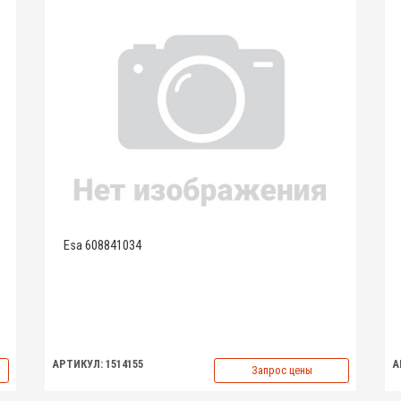
Esa 608841034
АРТИКУЛ: 1514155
А
Запрос цены