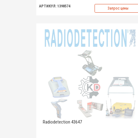
АРТИКУЛ: 1398574
Запрос цены
Radiodetection 43647