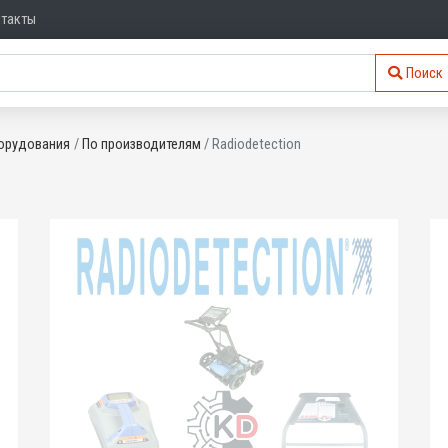
нтакты
Поиск
орудования
По производителям
Radiodetection