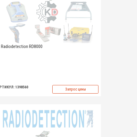
Radiodetection RD8000
РТИКУЛ: 1398560
Запрос цены