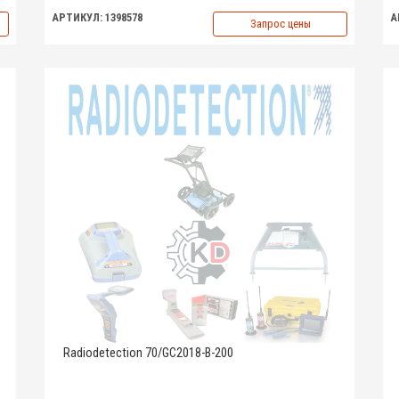
АРТИКУЛ: 1398578
А
Запрос цены
Radiodetection 70/GC2018-B-200