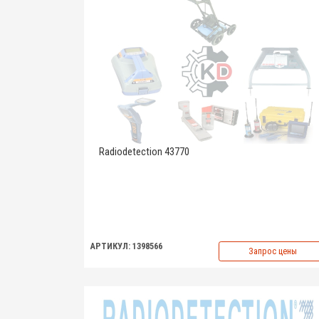
Radiodetection 43770
АРТИКУЛ: 1398566
Запрос цены