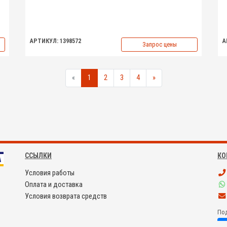
АРТИКУЛ: 1398572
А
Запрос цены
«
1
2
3
4
»
ССЫЛКИ
КО
Условия работы
Оплата и доставка
Условия возврата средств
Под