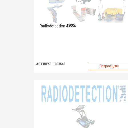
Radiodetection 43556
АРТИКУЛ: 1398563
Запрос цены