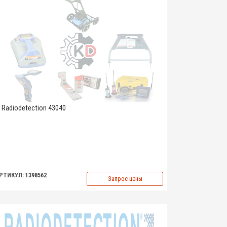
Radiodetection 43040
РТИКУЛ: 1398562
Запрос цены