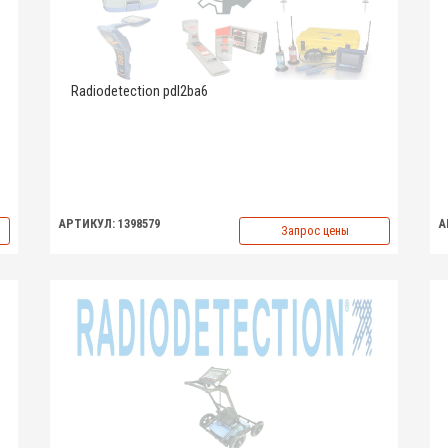
Radiodetection pdl2ba6
АРТИКУЛ: 1398579
А
Запрос цены