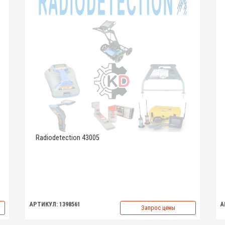
Radiodetection 43005
АРТИКУЛ: 1398561
А
Запрос цены