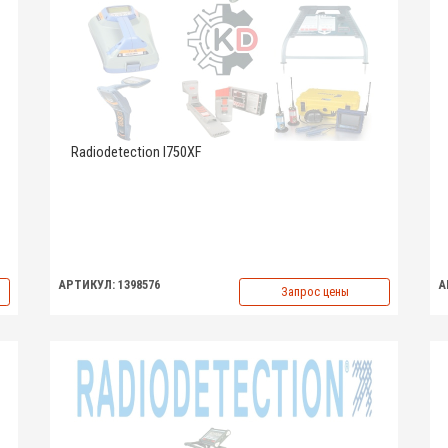
Radiodetection I750XF
АРТИКУЛ: 1398576
А
Запрос цены