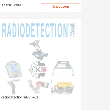
РТИКУЛ: 1398567
Запрос цены
Radiodetection 34761-403