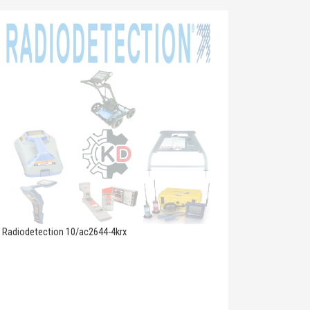
Radiodetection 10/ac2644-4krx