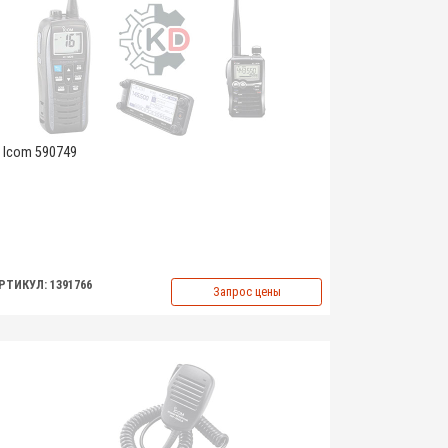
Icom 590749
РТИКУЛ: 1391766
Запрос цены