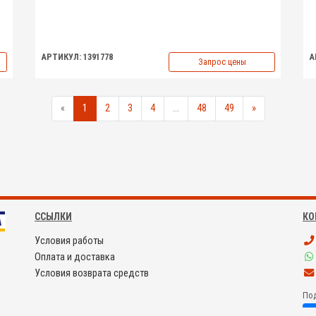
АРТИКУЛ: 1391778
А
Запрос цены
«
1
2
3
4
...
48
49
»
ССЫЛКИ
КО
Условия работы
Оплата и доставка
Условия возврата средств
Под