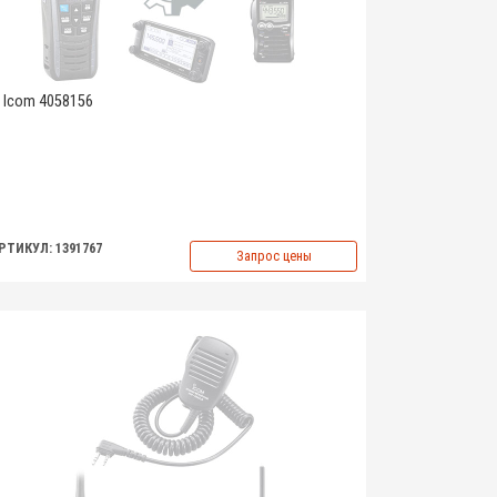
Icom 4058156
РТИКУЛ: 1391767
Запрос цены