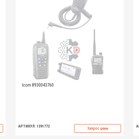
Icom 8930043760
АРТИКУЛ: 1391772
А
Запрос цены