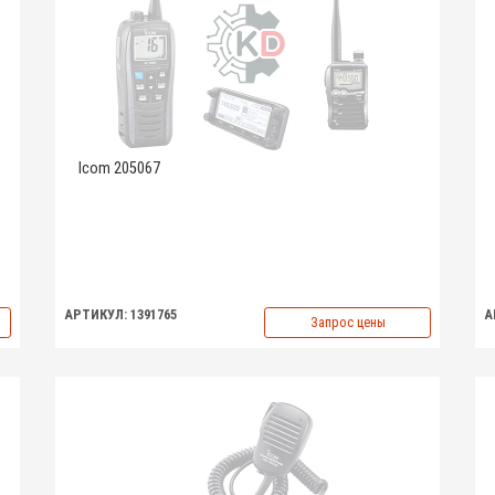
Icom 205067
АРТИКУЛ: 1391765
А
Запрос цены