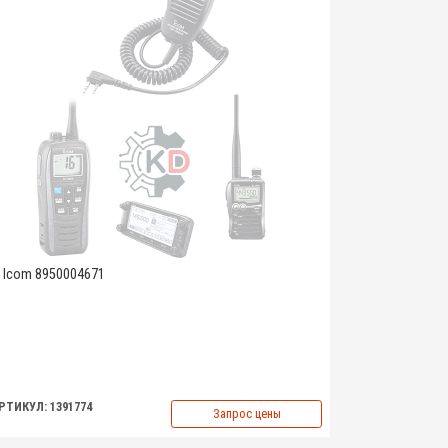
Icom 8950004671
РТИКУЛ: 1391774
Запрос цены