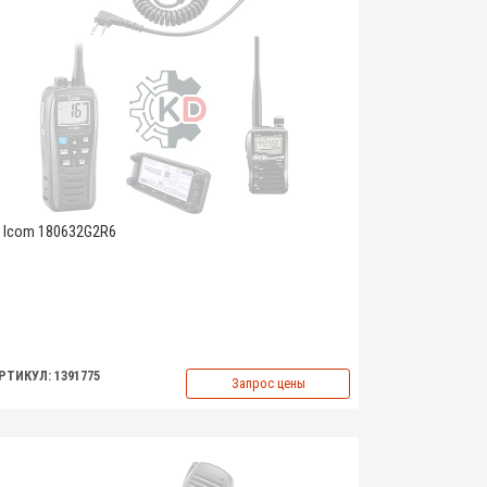
Icom 180632G2R6
РТИКУЛ: 1391775
Запрос цены