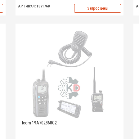
АРТИКУЛ: 1391768
А
Запрос цены
Icom 19A702868G2