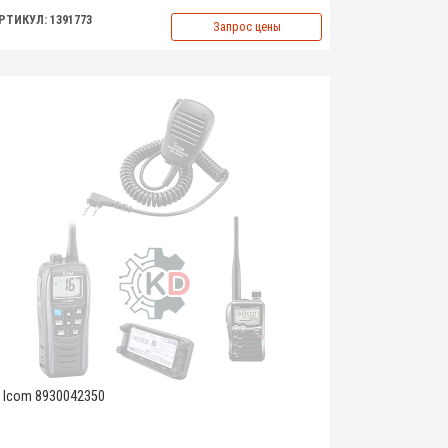
РТИКУЛ: 1391773
Запрос цены
Icom 8930042350