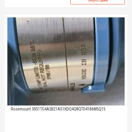
Запрос цены
Rosemount 3051TG4A2B21AS1KDQ4Q8QTD41B6M5Q15