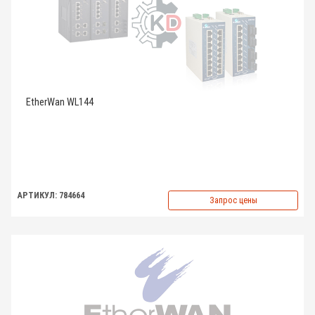
EtherWan WL144
АРТИКУЛ: 784664
Запрос цены