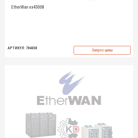
EtherWan ex43008
АРТИКУЛ: 784658
Запрос цены