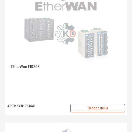
EtherWan EIR306
АРТИКУЛ: 784649
Запрос цены