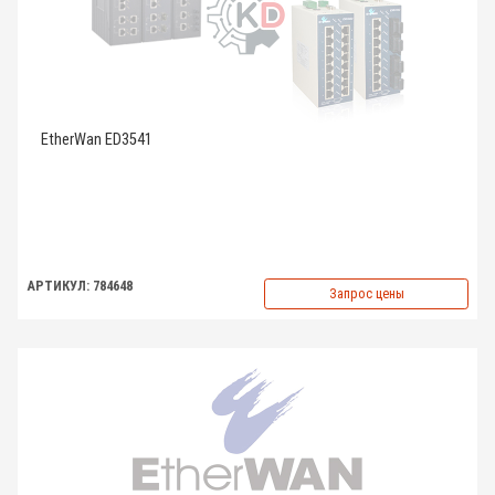
EtherWan ED3541
АРТИКУЛ: 784648
Запрос цены