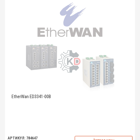
EtherWan ED3341-00B
АРТИКУЛ: 784647