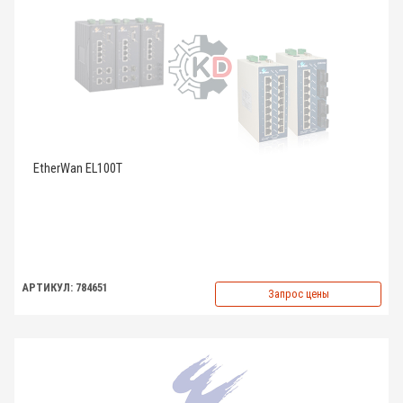
EtherWan EL100T
АРТИКУЛ: 784651
Запрос цены