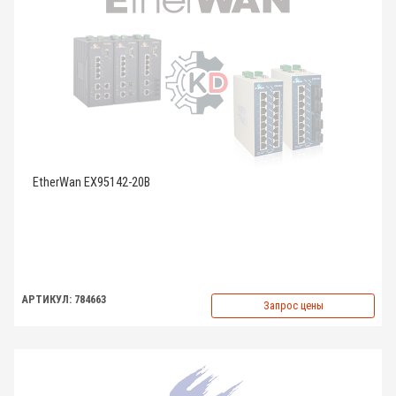
EtherWan EX95142-20B
АРТИКУЛ: 784663
Запрос цены